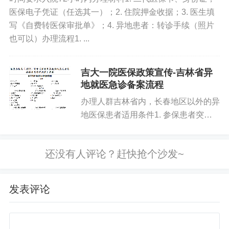
的平均工资超过当地上年度社平工资三倍以上的，则计算
医保电子凭证（任选其一）；2. 住院押金收据；3. 医生填
基数按上年度社平工资的三倍计算。
写《自费转医保审批单》；4. 异地患者：转诊手续（照片
也可以）办理流程1. ...
法条链接：
《劳动合同法》
吉大一院医保政策宣传-吉林省异
地就医急诊备案流程
第三十六条
用人单位与劳动者协商一致，可以解除劳
办理人群吉林省内，长春地区以外的异
动合同。
地医保患者适用条件1. 参保患者突发
急危重症，无法在当地办理转诊，直接
到我院抢救2. 患者所患疾病，符合国
家卫健委的“急危重伤病标准”（见下方
第三十八条
用人单位有下列情形之一的，劳动者可以
表格...
解除劳动合同：
发表评论
1.未按照劳动合同约定提供劳动保护或者劳动条件的；
2.未及时足额支付劳动报酬的；