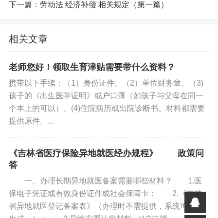
下一篇：
劳动法 经济补偿 相关规定（第一篇）
8.劳动者同时与其他用人单位建立劳动关系，对完成本单位
的工作任务造成严重影响，或者经用人单位提出，拒不改
正的;
相关文章
9.劳动者以欺诈、胁迫的手段或者乘人之危，使用人单位在
老师您好！领取生育津贴需要带什么资料？
违背真实意思的情况下订立或者变更劳动合同的;
携带以下手续：（1）身份证件、（2）单位财务章、（3)
孩子的《出生医学证明》或户口薄（如孩子与父母在同一
10.劳动者被依法追究刑事责任的。
个本上的可以）、(4)住院病历或出院诊断书。材料都需要
提供原件。...
（三）劳动合同终止的：
11.劳动合同期满，用人单位维持或者提高劳动合同约定条
《吉林省医疗保险异地就医经办规程》 政策问
件续订劳动合同，劳动者不同意续订的；12.劳动者开始依
答
法享受基本养老保险待遇的；
一、办理长期异地就医备案需要哪些材料？ 1.医
保电子凭证或有效身份证件或社会保障卡； 2.《吉林
13.劳动者达到法定退休年龄的
省异地就医登记备案表》（办理时不需提供，系统可自动