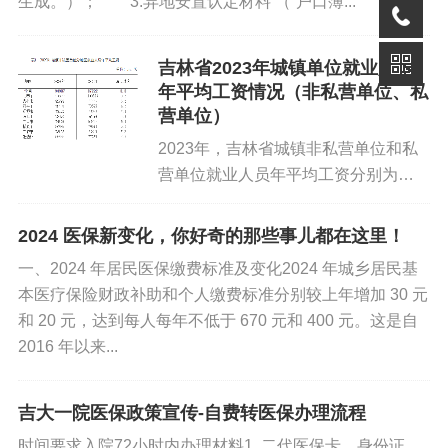
生成。）； 3.异地安置认定材料 （“户口簿...
14.劳动者死亡，或者被人民法院宣告死亡或者宣告失踪；
15.自用工之日起一个月内，经用人单位书面通知后，劳动
吉林省2023年城镇单位就业人员
年平均工资情况（非私营单位、私
者不与用人单位订立书面劳动合同的,用人单位书面通知劳
营单位）
动者终止劳动关系；
2023年，吉林省城镇非私营单位和私
16.劳动合同期满后一个月内，经用人单位书面通知后，劳
营单位就业人员年平均工资分别为
94937元和51214元。 一、城镇非私营
动者不与用人单位订立书面劳动合同的,用人单位书面通知
单位就业人员年平均工资情况 2023年
劳动者终止劳动关系。
2024 医保新变化，你好奇的那些事儿都在这里！
全省城镇非私营单位就业人员年平均...
一、2024 年居民医保缴费标准及变化2024 年城乡居民基
本医疗保险财政补助和个人缴费标准分别较上年增加 30 元
和 20 元，达到每人每年不低于 670 元和 400 元。这是自
注意：
1.如果员工在离职前12个月里，工资存在着不
2016 年以来...
正常状态的，比如：员工长期休病假，导致某些月应发工
资低于正常出勤情况下的工资数额，这些不正常状况下的
吉大一院医保政策宣传-自费转医保办理流程
月份是需要扣除的，不计算进来。2.如果员工离职前12个月
时间要求入院72小时内办理材料1. 二代医保卡、身份证，