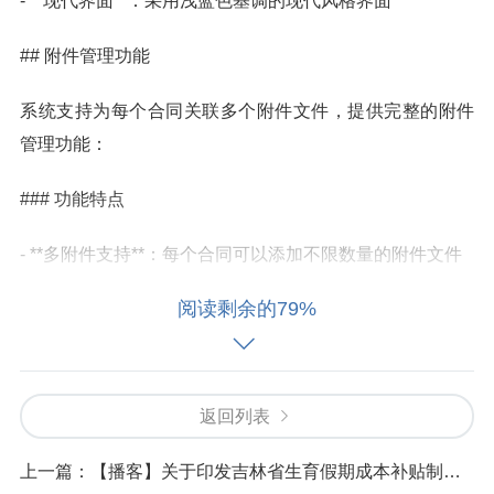
- **现代界面**：采用浅蓝色基调的现代风格界面
## 附件管理功能
系统支持为每个合同关联多个附件文件，提供完整的附件
管理功能：
### 功能特点
- **多附件支持**：每个合同可以添加不限数量的附件文件
阅读剩余的79%
- **批量导入**：支持从文件夹批量导入多个附件
- **拖放支持**：可直接拖放文件到附件列表中
返回列表
- **附件描述**：为每个附件添加详细描述说明
上一篇：
【播客】关于印发吉林省生育假期成本补贴制度实施细则的通知 群主解读
- **文件预览**：显示附件类型图标和文件大小信息