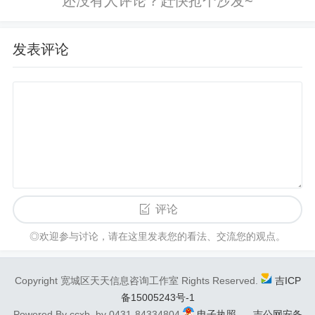
访问密码...
- 点击"新建"按钮创建新合同
- 上传合同附件并填写相关信息
发表评论
- 可自定义合同信息字段
## 功能特性
- 合同信息管理（添加、编辑、删除、查询）
- 合同分类与组织
评论
- 合同附件管理
◎欢迎参与讨论，请在这里发表您的看法、交流您的观点。
- 支持多种文件类型上传
Copyright 宽城区天天信息咨询工作室 Rights Reserved.
吉ICP
- 附件描述编辑功能
备15005243号-1
Powered By ccxb. by 0431-84334804
电子执照
吉公网安备