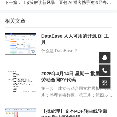
下一篇：
《政策解读新风暴！豆包 AI 播客携手资深经办人，点燃学习引擎》
- **便捷操作**：支持打开、另存为、删除等操作
相关文章
- **权限控制**：基于合同状态控制附件的编辑权限
### 附件功能使用
DataEase 人人可用的开源 BI 工
具
1. 在合同详情页面选择"附件"选项卡查看合同的附件列表
什么是 DataEase ?...
2. 点击"添加附件"按钮选择单个文件添加
2025年4月14日 星期一 批量生成
3. 点击"批量添加"按钮选择文件夹进行批量导入
劳动合同PY代码
4. 直接拖拽文件到附件列表区域可快速添加附件
第一步：建立劳动合同文档模板。第二
步：整理表格数据。第三步：第四步：
5. 右键点击附件可显示操作菜单：
查看文件import tkinter as tk
from tkinter im...
【批处理】文本PDF转曲线轮廓
- 打开：使用系统默认程序打开附件