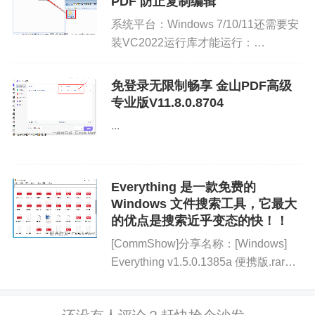
PDF 防止复制编辑
- 另存为：将附件保存到其他位置
系统平台：Windows 7/10/11还需要安
装VC2022运行库才能运行：
- 编辑描述：添加或修改附件描述信息
https://visualstudio.microsoft.com/zh-
hans/downloads/64位下载：ht...
免登录无限制畅享 金山PDF高级
- 删除：从合同中移除附件
专业版V11.8.0.8704
...
## 使用说明
1. **登录系统**：使用默认账号(admin)和密码(123)登录
Everything 是一款免费的
2. **选择公司**：从列表中选择要管理的公司，或创建新公
Windows 文件搜索工具，它最大
的优点是搜索近乎变态的快！！
司
[CommShow]分享名称：[Windows]
3. **合同管理**：
Everything v1.5.0.1385a 便携版.rar分
享链接：
- 在主界面可切换查看进项合同、销项合同或所有合同
http://zb.ccxb.net:3181/#s/_eLovcHA