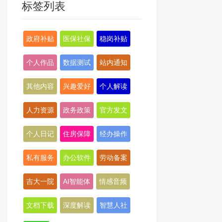
标签列表
政府补贴
医保社保
稳岗补贴
个人作品
数据测试
站内通知
其他内容
兴趣爱好
个人解读
人力资源
政务政策
官方发文
个人日记
住房保障
经办操作
私有服务
办公软件
劳动备案
吉大一院
AI智能体
情感音频
文档下载
深度解读
智慧人社