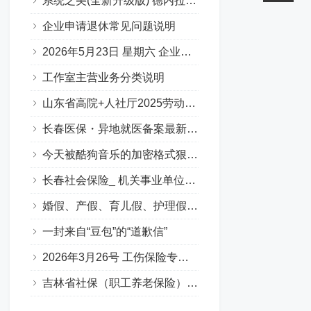
系统之美(全新升级版) 德内拉梅多斯
企业申请退休常见问题说明
2026年5月23日 星期六 企业职工基本养老保险专场问答汇总
工作室主营业务分类说明
山东省高院+人社厅2025劳动人事争议十大典型案例
长春医保・异地就医备案最新要点
今天被酷狗音乐的加密格式狠狠上了一课…
长春社会保险_ 机关事业单位养老保险（含职业年金）（Q&A版）
婚假、产假、育儿假、护理假（吉林省地方政策）
一封来自“豆包”的“道歉信”
2026年3月26号 工伤保险专场答疑（Q&A版）
吉林省社保（职工养老保险）补缴政策全解