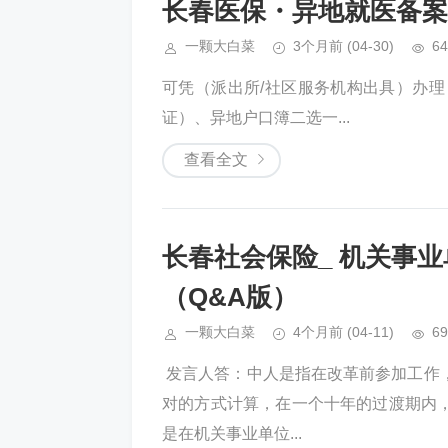
长春医保・异地就医备案
一颗大白菜
3个月前
(04-30)
64
可凭（派出所/社区服务机构出具）办理，
证）、异地户口簿二选一...
查看全文
长春社会保险_ 机关事
（Q&A版）
一颗大白菜
4个月前
(04-11)
69
​​ 发言人答：中人是指在改革前参加
对的方式计算，在一个十年的过渡期内
是在机关事业单位...