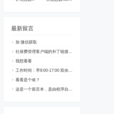
最新留言
加 微信获取
社保费管理客户端的补丁链接打不开了~
我想看看
工作时间：早9:00-17:00 双休薪资待遇：3000-3500岗位职责：负责各个展会展览得活动执行任职要求：1.良好的沟通能力、清楚的表达能力。办事机灵机动，协调能力强。具备吃苦耐劳精神，能够适应经常性国内国外短期出差。2.英语可作为工作语言。3.熟练操作ppt、execl、word等办公软件，有笔记本电脑。工作地点：吉林省宽城区君子兰公园北门联系电话：☎15044013637微信同步（工作日9:00-16:30拨打）
看看是个啥？
这是一个留言本，是由程序自动生成的页面，您可以对其进行任意操作。