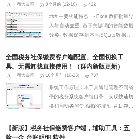
一颗大白菜
8个月前
(12-16)
422
### 主要功能特点：- Excel数据批量导
入与自动去重- 基于关键词的智能数据
分类- 数据保存到本地SQLite数据库-
按地区调取已保存数据- 项目分类的增
删改查管理- 多工作表Excel报表导...
全国税务社保缴费客户端配置、全国切换工
具。无需卸载直接使用！（群内新版更新）
一颗大白菜
10个月前
(10-25)
737
系统工作原理：本工具通过管理不同省
份的税务系统客户端目录，实现快速切
换和启动各省份系统的功能。# 1. 存储
机制： - 所有省份客户端文件统一存
储在工具所在目录下 ...
【新版】税务社保缴费客户端，辅助工具：五
险一金 台账明细 软件