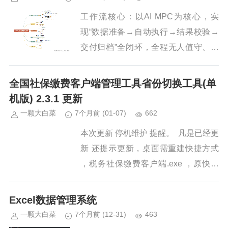
工作流核心：以AI MPC为核心，实
现“数据准备→自动执行→结果校验→
交付归档”全闭环，全程无人值守、可
视化可追溯，替代人工重复操作，提升
薪资核算效率与准确性。一、工作流前
全国社保缴费客户端管理工具省份切换工具(单
置条件（每月启动前1天完成）...
机版) 2.3.1 更新
一颗大白菜
7个月前
(01-07)
662
本次更新 停机维护 提醒。 凡是已经更
新 还提示更新，桌面需重建快捷方式
，税务社保缴费客户端.exe ，原快捷
方式不删除每次启动会提示 有更新。
不更新不影响使用。本次还更新了 蓝
Excel数据管理系统
屏、黑屏...
一颗大白菜
7个月前
(12-31)
463