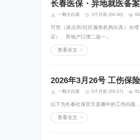
长春医保・异地就医备案
一颗大白菜
3个月前
(04-30)
65
可凭（派出所/社区服务机构出具）办理，
证）、异地户口簿二选一...
查看全文
2026年3月26号 工伤
一颗大白菜
5个月前
(03-27)
81
以下为长春社保官方直播中的工伤问题，按
查看全文