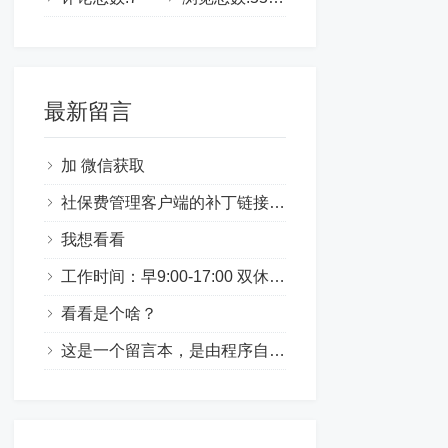
最新留言
加 微信获取
社保费管理客户端的补丁链接打不开了~
我想看看
工作时间：早9:00-17:00 双休薪资待遇：3000-3500岗位职责：负责各个展会展览得活动执行任职要求：1.良好的沟通能力、清楚的表达能力。办事机灵机动，协调能力强。具备吃苦耐劳精神，能够适应经常性国内国外短期出差。2.英语可作为工作语言。3.熟练操作ppt、execl、word等办公软件，有笔记本电脑。工作地点：吉林省宽城区君子兰公园北门联系电话：☎15044013637微信同步（工作日9:00-16:30拨打）
看看是个啥？
这是一个留言本，是由程序自动生成的页面，您可以对其进行任意操作。