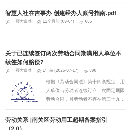
智慧人社在吉事办 创建经办人账号指南.pdf
一颗大白菜
11个月前
(09-04)
685
...
关于已连续签订两次劳动合同期满用人单位不
续签如何赔偿?
一颗大白菜
1年前
(2025-07-17)
898
根据《劳动合同法》第十四条规定，用
人单位与劳动者连续订立二次固定期限
劳动合同，且劳动者不存在第三十九条
（过失性辞退）和第四十条第一项、第
二项（医疗期满后不能胜任工作或客观
劳动关系 |南关区劳动用工超期备案指引
情况重大变化）的情形，劳动者提...
（2.0）