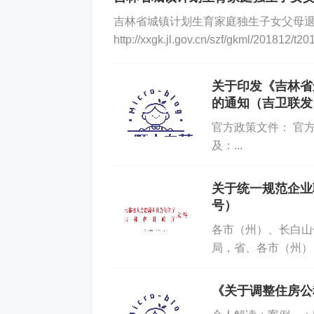
你好
吉林省城镇计划生育家庭独生子女父母
http://xxgk.jl.gov.cn/szf/gkml/201
关于印发《吉林省
的通知（吉卫联发〔
官方政策文件： 官
及：...
关于统一规范企业职
号）
各市（州）、长白山
局，省、各市（州）
局: 根据人力资源
《关于调整住房公