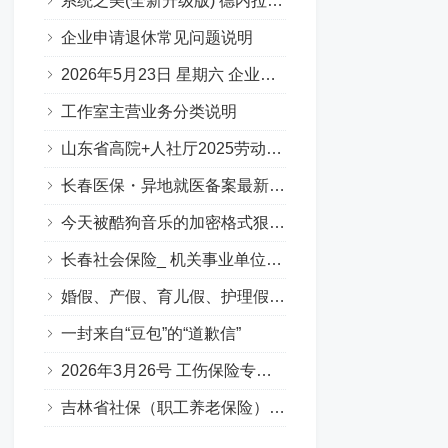
系统之美(全新升级版) 德内拉梅多斯
企业申请退休常见问题说明
2026年5月23日 星期六 企业职工基本养老保险专场问答汇总
工作室主营业务分类说明
山东省高院+人社厅2025劳动人事争议十大典型案例
长春医保・异地就医备案最新要点
今天被酷狗音乐的加密格式狠狠上了一课…
长春社会保险_ 机关事业单位养老保险（含职业年金）（Q&A版）
婚假、产假、育儿假、护理假（吉林省地方政策）
一封来自“豆包”的“道歉信”
2026年3月26号 工伤保险专场答疑（Q&A版）
吉林省社保（职工养老保险）补缴政策全解