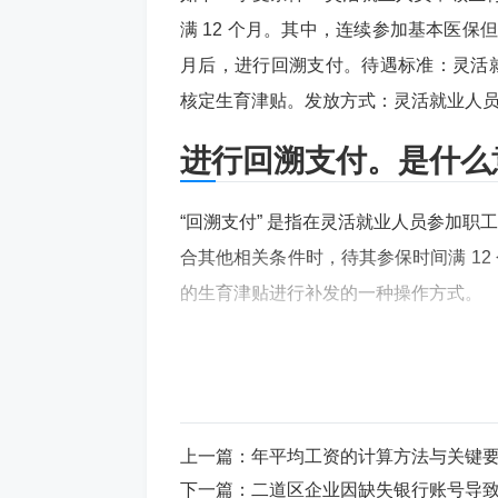
满 12 个月。其中，连续参加基本医保但
月后，进行回溯支付。待遇标准：灵活就
核定生育津贴。发放方式：灵活就业人
进行回溯支付。是什么
“回溯支付” 是指在灵活就业人员参加职
合其他相关条件时，待其参保时间满 12
的生育津贴进行补发的一种操作方式。
例如，小王是吉林省的一名灵活就业人员，于 
月生育孩子，此时小王参加医保未满 1
筹地区可待其缴满 12 个月，即到 2026 
上一篇：
年平均工资的计算方法与关键
育津贴进行计算和发放，按照生育津贴以
下一篇：
二道区企业因缺失银行账号导
的生育津贴发放至小王个人，这就是回