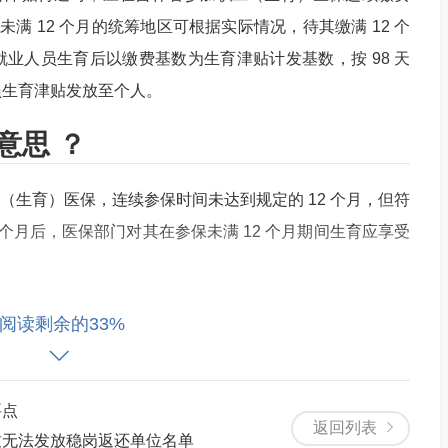
未满 12 个月的统筹地区可根据实际情况，待其缴满 12 个
业人员生育后以缴费基数为生育津贴计发基数，按 98 天
员生育津贴发放至个人。
意思 ？
工（生育）医保，连续参保时间未达到规定的 12 个月，但符
 个月后，医保部门对其在参保未满 12 个月期间生育应享受
2025 年 1 月开始参加职工（生育）医保，2025 年 5
阅读剩余的33%
2 个月，不能立即申领生育津贴。但根据政策，小王所在统
年 1 月时，医保部门会对其 2025 年 5 月生育时应享受的生
要点
缴费基数为计发基数、按 98 天核定的标准，将相应金额
返回列表
致无法发放稳岗返还单位名单
溯支付。