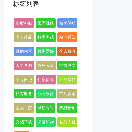
标签列表
政府补贴
医保社保
稳岗补贴
个人作品
数据测试
站内通知
其他内容
兴趣爱好
个人解读
人力资源
政务政策
官方发文
个人日记
住房保障
经办操作
私有服务
办公软件
劳动备案
吉大一院
AI智能体
情感音频
文档下载
深度解读
智慧人社