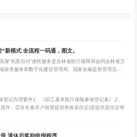
责声明
》，如仍保持您个人观点可与本人联系。
付”新模式 全流程一码通，图文。
人解读
医保“先医后付”便民服务是吉林省医疗保障局会同吉林省卫
省政务服务和数字化建设管理局、国家金融监督管理总局
民银行吉林省分行，联合数字科技企业，与医保...
保登记办理要件1、《职工基本医疗保险参保登记表》;2、
原件。②非长春市户籍需提供有效居住证(若提供居住证明
母 退休后奖励申报程序