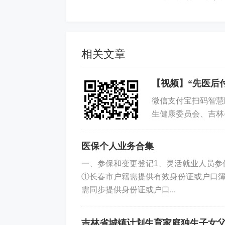
免责声明
如果您对本文有异议，请先阅读本站《
免
相关文章
【视频】“先医后
标签:
医保社保
政务政策
个
微信支付宝扫码智慧
生健康委员会、吉林
吉林监管局、中国人
医保个人业务合集
一、参保和变更登记1、灵活就业人员参
①长春市户籍需提供有效身份证或户口簿
需同步提供身份证或户口...
吉林省城镇计划生育家庭独生子女父