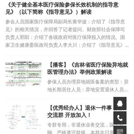
《关于健全基本医疗保险参保长效机制的指导意
见》（以下简称《指导意见》）解读
参会人员国家医疗保障局副局长黄华波：介绍了《指导意
见》的相关情况，并回答了记者提问。财政部社会保障司
负责人郭阳：介绍了各级政府对医疗保障投入的情况。国
家卫生健康委医政司负责人李大川：介绍了《指导意见》...
【播客】《吉林省医疗保险异地就
医管理办法》举例政策解读
参保人员办理异地就医备案的类型：异
地长期居住人员：异地安置退休人员：
比如一位在长春工作多年后退休的人员
老张，退休后回到户籍所在地哈尔滨定
【优秀经办人】退休一件事 微信
居，并将户籍迁入哈尔滨，他就属于异
交流群 开放加入！
地安置退休人员。异地居住人员：...
专群专用，非退休业务交流，踢出群
聊。严格遵守群规，本群非日常五险一