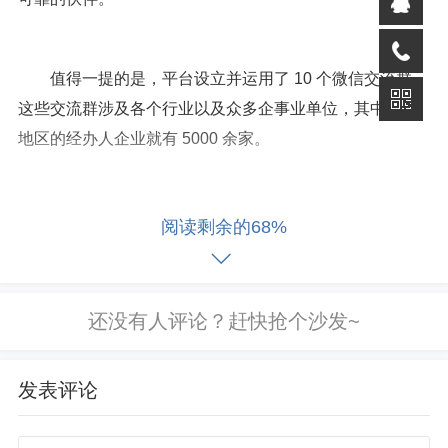
值得一提的是，平台设立并运用了 10 个微信交流群，
这些交流群涉及各个行业以及众多企事业单位，其中长春
地区的经办人企业就有 5000 余家。
通过这些微信交流群，平台为不同行业的企事业单位
阅读剩余的68%
搭建了一个便捷的沟通和交流平台。在群内，各企业的经
办人可以分享经验、交流心得，共同探讨在社保、医保、
工伤、劳动备案经办等方面遇到的问题和解决方案。
发表评论
同时，平台也会定期在群内发布五险一金相关政策的
解读和最新动态，帮助经办人及时了解政策变化，确保企