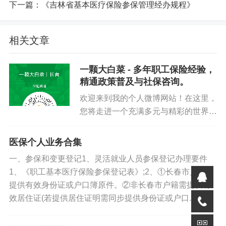
下一篇：
《吉林省基本医疗保险参保管理经办规程》
上保留就业地或常住地参保关系，终止重复参保。
学生原则上保留学籍地参保，跨制度重复参保以职工医
相关文章
保优先。
一颗大白菜 - 多年职工保险经验，
4.特殊人群管理
精通政策普及与社保咨询。
新生儿：出生90天内参保可追溯出生之日起待遇；未及
欢迎来到我的个人微博网站！在这里，
您将走进一个充满多元与精彩的世界。
时登记的死亡新生儿可通过父母信息参保后报销。
我热衷于记录个人爱好，从动人的音乐
旋律到前沿的科技动态，再到实用的计
学生：学籍地参保，困难学生可跨统筹区享受资助待
医保个人业务合集
算机操作技巧，一一与您分享。作为长
遇。
一、参保和变更登记1、灵活就业人员参保登记办理要件
春市“优秀经办人”社群的创办者...
1、《职工基本医疗保险参保登记表》;2、①长春市户籍需
军人及家属：退役后及时接续医保，随军配偶就业后不
提供有效身份证或户口簿原件。②非长春市户籍需提供有
受等待期限制。
效居住证(若提供居住证明需同步提供身份证或户口...
失业人员：由失业保险基金统一代缴职工医保费。