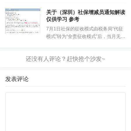
遇享受。
关于（深圳）社保增减员通知解读
仅供学习 参考
2.职工医保管理
7月1日社保的征收模式由税务局“代征
新入职或中断3个月以上职工设置待遇等待期，补缴后
模式”转为“全责征收模式”后，当月无参
可追溯中断期间待遇。
保截止日期，入职参保，离职停保，最
大的改变是当月离职员工由第一家单位
达到退休年龄但缴费不足的，需一次性趸缴至规定年限
负责缴纳当月社保，税务系统将自动计
入本单位。如员工在第一家...
方可享受退休待遇。
发表评论
3.灵活就业人员
按月缴费，中断3个月内补缴可恢复待遇；超3个月则按
新参保处理。
退休后缴费不足可补缴，单建统筹转统账结合需补差
额。