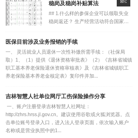
稳岗及稳岗补贴算法
5.缴费与退费规则
## 1.什么样的参保企业可以领取失业
稳岗返还？ 生产经营活动符合国家及
职工医保由单位和个人按月共同缴费；灵活就业人员可
所在区域生产产业结构调整和环保政
自主选择单建统筹或统账结合模式。
策；截至上年末已足额缴纳失业保险费
医保目前涉及业务报销的手续
满12个月以上，且不欠缴失业保险费
退费情形：参保人死亡、跨制度重复缴费未进入待遇期
一、 灵活就业人员退休一次性补缴所需手续：（社保局
的参保企业上年度未裁员...
取）1、（1）提供《退休资格审批表》（2）《吉林省城镇
的，可申请退费。
职工基本养老保险退休资格审核表》及《吉林省城镇职工
养老保险基本养老金核定表》复印件并加...
三、参保管理核心细则
1.参保登记与身份识别
吉林智慧人社单位网厅工伤保险操作分享
一、账户注册登录吉林智慧人社网址：
参保唯一识别码：中国籍用身份证号，港澳台用居住证
http://zhrs.hrss.jl.gov.cn。建议使用谷歌或火狐浏览器。点
号，外国人用护照号。
击单位账号登录入口，进入法人登录页面，依次输入账户
名称或是营业执照中的1...
参保状态：分“正常参保”“暂停参保”“终止参保”，影响待