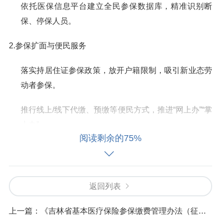
依托医保信息平台建立全民参保数据库，精准识别断
保、停保人员。
2.参保扩面与便民服务
落实持居住证参保政策，放开户籍限制，吸引新业态劳
动者参保。
推行线上/线下代缴、预缴等便民方式，推进“网上办”“掌
上办”。
阅读剩余的75%
提供参保登记“跨省通办”“省内通办”，探索“
出生一件
事
”等联办服务。
返回列表
3.重复参保处理
上一篇：
《吉林省基本医疗保险参保缴费管理办法（征求意见稿）》群主解读
同一人在同时间段内重复参加职工或居民医保的，原则