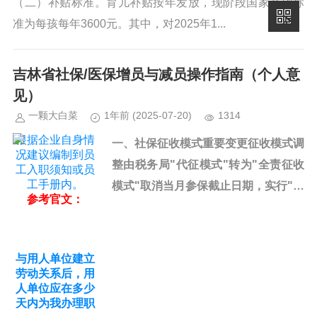
（二）补贴标准。育儿补贴按年发放，现阶段国家基础标
准为每孩每年3600元。其中，对2025年1...
吉林省社保/医保增员与减员操作指南（个人意
见）
一颗大白菜
1年前
(2025-07-20)
1314
根据企业自身情
一、社保征收模式重要变更征收模式调
况建议编制到员
整由税务局"代征模式"转为"全责征收
工入职须知或员
工手册内。
模式"取消当月参保截止日期，实行"入
参考官文：
职参保，离职停保"机制核心变化要
医保增减员业
点...
务解读
业务受理期
与用人单位建立
每月1日至20日
劳动关系后，用
为医保增减员业
人单位应在多少
务受理期。
天内为我办理职