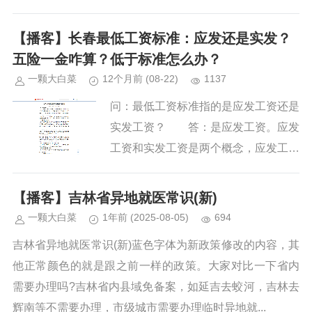
影响，XX科技有限公司（以下简称“公
司...
【播客】长春最低工资标准：应发还是实发？
五险一金咋算？低于标准怎么办？
一颗大白菜
12个月前
(08-22)
1137
问：最低工资标准指的是应发工资还是
实发工资？ 答：是应发工资。应发
工资和实发工资是两个概念，应发工资
是劳动者在提供了正常劳动情况下，用
人单位应当支付给劳动者的工资报酬，
【播客】吉林省异地就医常识(新)
应发工资不得低于当地的最低工资...
一颗大白菜
1年前
(2025-08-05)
694
吉林省异地就医常识(新)蓝色字体为新政策修改的内容，其
他正常颜色的就是跟之前一样的政策。大家对比一下省内
需要办理吗?吉林省内县域免备案，如延吉去蛟河，吉林去
辉南等不需要办理，市级城市需要办理临时异地就...