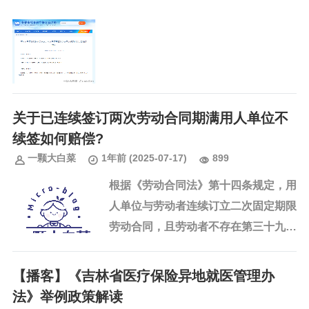
参保单位可通
工参保登记?
过“吉林省医疗保
障信息平台网上
服务大厅”自助申
报，无需现场办
理。
办理建议
错峰办理：每月
关于已连续签订两次劳动合同期满用人单位不
15日前完成申
报，可避开集中
续签如何赔偿?
申报业务高峰，
一颗大白菜
1年前
(2025-07-17)
899
加快业务办结时
间。
根据《劳动合同法》第十四条规定，用
提前规划：根据
《劳动合同法》
人单位与劳动者连续订立二次固定期限
第三十八条“劳动
劳动合同，且劳动者不存在第三十九条
者提前三十日以
书面形式通知用
（过失性辞退）和第四十条第一项、第
人单位，可以解
二项（医疗期满后不能胜任工作或客观
【播客】《吉林省医疗保险异地就医管理办
除劳动合同”，做
情况重大变化）的情形，劳动者提...
好提前规划，为
法》举例政策解读
离职人员及时减