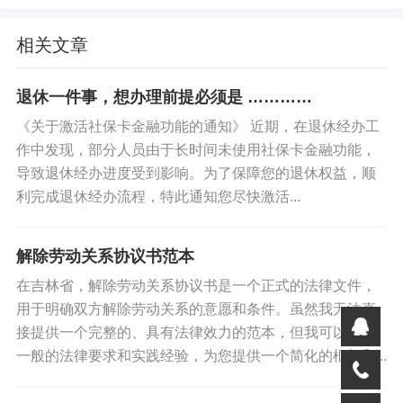
真实性，相关证书复印件署名等。
相关文章
5、确认求职者是否存在潜在疾病：
做好入职体检工作。
退休一件事，想办理前提必须是 …………
《关于激活社保卡金融功能的通知》 近期，在退休经办工
6、确定求职者是否年满16岁：
作中发现，部分人员由于长时间未使用社保卡金融功能，
导致退休经办进度受到影响。为了保障您的退休权益，顺
进行年龄审查。
利完成退休经办流程，特此通知您尽快激活...
7、核实求职者是否已解除劳动关系：
解除劳动关系协议书范本
招人时要求提供与前单位劳动关系结束的证明并保留原
在吉林省，解除劳动关系协议书是一个正式的法律文件，
件，或提供原用人单位联系方式进行背景调查，对重要技
用于明确双方解除劳动关系的意愿和条件。虽然我无法直
术人员了解是否存在尚未了解事宜。
接提供一个完整的、具有法律效力的范本，但我可以根据
一般的法律要求和实践经验，为您提供一个简化的框架和...
8、审查求职者是否存在竞业限制：