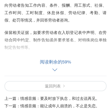
向劳动者告知工作内容、条件、报酬、用工形式、社保、
工作时间、工时制度、休息休假、劳动纪律、考勤、请
假、处罚等情况，并回答劳动者咨询。
保留相关证据，如要求劳动者在入职登记表中声明、在劳
动合同中约定、制作告知函并要求签名、对特殊岗位单独
制定告知书等。
4、审查求职者相关背景：
阅读剩余的59%
主动询问与劳动合同直接相关的情况，不得侵犯隐私权。
核实劳动者个人资料的真实性，包括资格证书、学历证
返回列表
书、工作经历等背景调查。
上一篇：
情感音频：要及时放下执念，和过去说再见。
做好证据保全工作，让劳动者在个人简历上签字声明确保
下一篇：
情感音频：能让成年人崩溃的，不止是失恋。