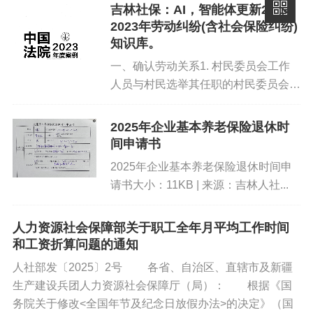
吉林社保：AI，智能体更新2022-
招聘、录用时注意调查劳动者是否来自竞争企业，是否签
2023年劳动纠纷(含社会保险纠纷)
订相关协议，要求其作出书面承诺，提供原单位联系方式
知识库。
进行调查，并在劳动合同中约定。
一、确认劳动关系1. 村民委员会工作
人员与村民选举其任职的村民委员会之
此部分为隐藏内容，请输入验
间不构成劳动关系——胡某诉某村村委
证码后查看 。
会确认劳动关系案2. 符合特定条件
2025年企业基本养老保险退休时
时“师徒”关系应当认定为劳动关系——
间申请书
黄某诉健康理疗公司劳动争议...
2025年企业基本养老保险退休时间申
扫描右侧图片，或微信搜索 “
请书大小：11KB | 来源：吉林人社...
你好
优秀经办人
” 关注本站官方公众号，回复 “
YZM
” ，获
人力资源社会保障部关于职工全年月平均工作时间
和工资折算问题的通知
取验证密码。
人社部发〔2025〕2号 各省、自治区、直辖市及新疆
因私有化服务，部分内容每日 08:00-00:00 无法使用，
生产建设兵团人力资源社会保障厅（局）： 根据《国
请于其他时段下载或访问。
务院关于修改<全国年节及纪念日放假办法>的决定》（国