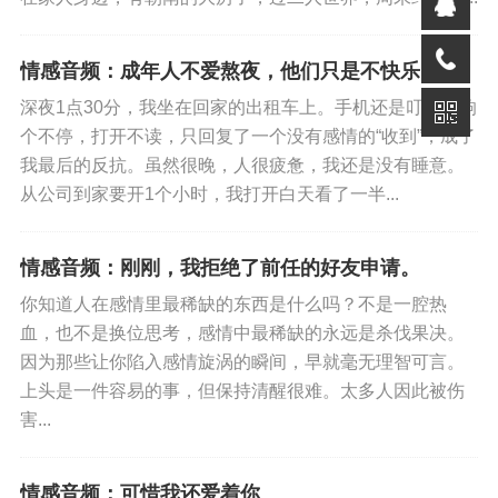
的，你看万物都有时令，爱又怎么能逃脱，没有人能够一
直停留在秋天，就像那段话说“不怀念才是人生。前行的意
情感音频：成年人不爱熬夜，他们只是不快乐。
义，没有人会永远的糟糕下去，山海自有归期，风雨自有
深夜1点30分，我坐在回家的出租车上。手机还是叮叮的响
相逢，意难平终将和解，万事也终会如意”。
个不停，打开不读，只回复了一个没有感情的“收到”，成了
我最后的反抗。虽然很晚，人很疲惫，我还是没有睡意。
从公司到家要开1个小时，我打开白天看了一半...
免责声明
如果您对本文有异议，请先阅读本站《
免责声明
》，如仍保
持您个人观点可与本人联系。
情感音频：刚刚，我拒绝了前任的好友申请。
你知道人在感情里最稀缺的东西是什么吗？不是一腔热
血，也不是换位思考，感情中最稀缺的永远是杀伐果决。
标签:
情感音频
因为那些让你陷入感情旋涡的瞬间，早就毫无理智可言。
上头是一件容易的事，但保持清醒很难。太多人因此被伤
害...
情感音频：可惜我还爱着你