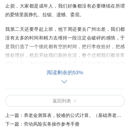
止损，大家都是成年人，我们好像都没有必要继续在所谓
的爱情里面挣扎、拉锯、遗憾、委屈。
我第二天还要早起上班，他下周还要去广州出差，我们都
没有太多的时间和精力去维持一段注定会破碎的感情，于
是我们选了一个彼此都有空的时间，把行李收拾好，把感
情处理好，然后开始我们新的生活，整个过程我们都非常
理智从容，像你们听到的也很冷漠，好像不爱之后的样子
阅读剩余的53%
就是这样的。
他离开之后呢我把屋子重新打扫了一遍，换了新的床单被
罩，换了一套新的睡衣。我还把那些不会再用又舍不得丢
返回列表
掉的东西收了起来，然后我一个人站在阳台上愣着，我不
知道该要干什么，也不知道该要想什么，我就是觉得好像
上一篇：
养老金测算表，较难的公式计算。（基础养老金增发）
心里空了一大块。
下一篇：
劳动风险实务操作参考手册