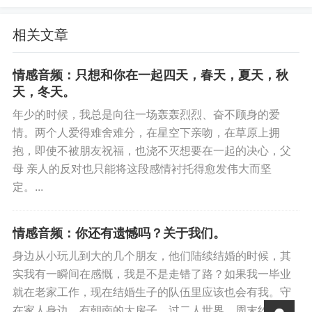
有阵风吹过来，仿佛一切又回到了三年前，那时候我们还
相关文章
不认识，他是一个做什么都不怕的愣头青，我是一个做什
么都思思缩缩的胆小鬼，命运让我们相遇又在一块，最后
情感音频：只想和你在一起四天，春天，夏天，秋
又让我们变得疏离，像是一个玩笑，也像是一场梦。
天，冬天。
时光更替，季节轮换，好多人忘了好多人，好多人代替了
年少的时候，我总是向往一场轰轰烈烈、奋不顾身的爱
情。两个人爱得难舍难分，在星空下亲吻，在草原上拥
好多人，好多人有好多遗憾，好多人又成为了好多人的遗
抱，即使不被朋友祝福，也浇不灭想要在一起的决心，父
憾。
母 亲人的反对也只能将这段感情衬托得愈发伟大而坚
定。...
现在四年过去了，我们各自有了新的生活，他在老家结了
婚有了小孩，我继续一个人在大城市里面漂泊着，你知道
有时候我会想啊，如果当初我们能再坚持一下呢，会不一
情感音频：你还有遗憾吗？关于我们。
样吗?或者说如果我们一开始没有遇到过，会不一样吗?
身边从小玩儿到大的几个朋友，他们陆续结婚的时候，其
实我有一瞬间在感慨，我是不是走错了路？如果我一毕业
可能秋天就是一个适合告别的季节，树叶在这个季节里凋
就在老家工作，现在结婚生子的队伍里应该也会有我。守
零，大雁在这个季节南飞，人和人也是在这个季节告别
在家人身边，有朝南的大房子，过二人世界，周末约上三...