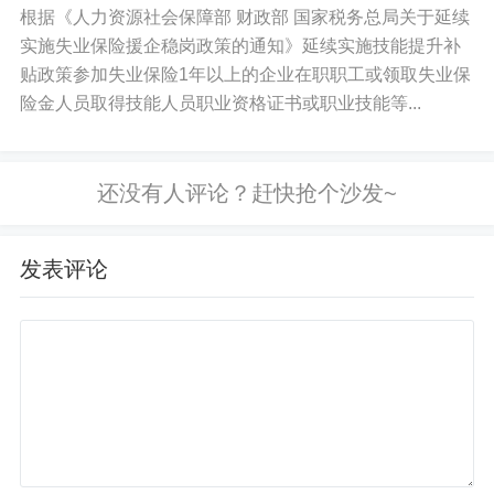
举报奖励：如果女职工发现企业没放满180天产假却骗补
根据《人力资源社会保障部 财政部 国家税务总局关于延续
贴，可以举报，查实后可能获得奖励。
实施失业保险援企稳岗政策的通知》延续实施技能提升补
贴政策参加失业保险1年以上的企业在职职工或领取失业保
8. 政策生效时间
险金人员取得技能人员职业资格证书或职业技能等...
从印发之日起开始实施，具体解释权归省卫健委和财政
厅。
总结
发表评论
这个政策就是政府给企业发钱，帮助企业承担女职工产假
成本，鼓励企业落实180天产假，同时保障女职工权益。企
业按流程申请，审核通过就能拿到补贴，但必须真实申
报，不能造假。