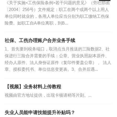
民惠农补贴平台”**发放补贴。
《关于实施<工伤保险条例>若干问题的意见》（劳社部函
入本单位。如员工在第一家...
〔2004〕256号）文件规定：职工在两个或两个以上用人
6. 钱怎么管理？
单位同时就业的，各用人单位应当分别为职工缴纳工伤保
险费。如职工自A单位离职，到B...
严禁挪用：补贴资金不能被截留、克扣或挪作他用。
社保、工伤办理账户合并业务手续
三方对账：财政、卫健、银行要定期核对资金流向，确保
钱发到位。
1、首先要到税务端口，取消点当月推送的三险数据2、社
保进行三险合并需要的手续：公章、营业执照副本原件、
7. 监督和违规处理
经办人原件、法人身份证原件（复印件要盖公章） 、 法人
章、授权委托书、单位信息变更表。3、合并后遇...
纪检监察和审计部门会检查政策执行情况，防止造假骗
补。
【视频】业务材料上传教程
视频由官方地址提供，出现卡顿请稍等片刻。...
企业造假：如果企业虚报女职工产假情况骗补贴，会被追
回钱，甚至追究责任。
失业人员能申请技能提升补贴吗？