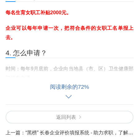
每名生育女职工补贴2000元。
企业可以每年申请一次，把符合条件的女职工名单报上
去。
4. 怎么申请？
时间：每年9月底前，企业向当地县（市、区）卫生健康部
门提交申请。
阅读剩余的72%
需要材料：
《生育假期补贴申请表》（政府提供模板）。
返回列表
女职工的出生医学证明（如果政府能查到数据，可以不用
上一篇：
“黑榜” 长春企业评价填报系统 - 助力求职，了解企业真实情况。
交）。