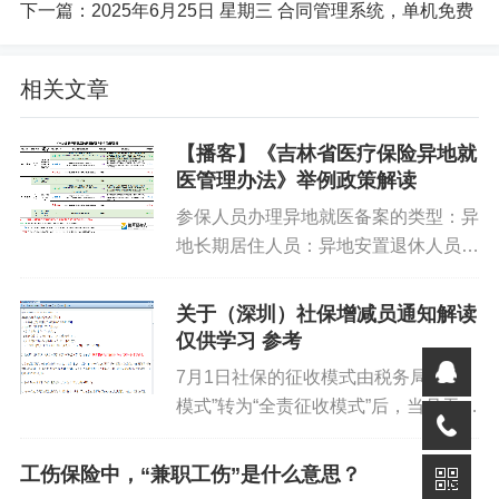
下一篇：
2025年6月25日 星期三 合同管理系统，单机免费
女职工的社保和医保缴费证明（可以直接从系统打印）。
相关文章
5. 审核和发钱流程
县里审核：卫生健康部门审核企业提交的材料，10个工作
【播客】《吉林省医疗保险异地就
医管理办法》举例政策解读
日内完成。
参保人员办理异地就医备案的类型：异
公示：审核通过后，在政府网站公示5天，没问题就进入下
地长期居住人员：异地安置退休人员：
一步。
比如一位在长春工作多年后退休的人员
老张，退休后回到户籍所在地哈尔滨定
关于（深圳）社保增减员通知解读
市里汇总：市（州）级部门复核后，10月20日前报给省
居，并将户籍迁入哈尔滨，他就属于异
仅供学习 参考
里。
地安置退休人员。异地居住人员：...
7月1日社保的征收模式由税务局“代征
模式”转为“全责征收模式”后，当月无参
省里拨款：省财政年底前把钱拨给市、县财政。
保截止日期，入职参保，离职停保，最
大的改变是当月离职员工由第一家单位
发钱：第二年，钱到账后，市、县卫生健康部门通过**“惠
工伤保险中，“兼职工伤”是什么意思？
负责缴纳当月社保，税务系统将自动计