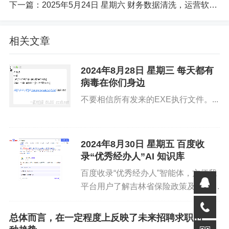
下一篇：
2025年5月24日 星期六 财务数据清洗，运营软件，经营数据。
内部技术服务
为各部门提供技术培训与指导（如系统操作、设备使
相关文章
用等），提升全员数字化能力。
2024年8月28日 星期三 每天都有
收集一线业务需求，优化现有系统功能（如点餐流程
病毒在你们身边
简化、报表自动化等），提高运营效率。
不要相信所有发来的EXE执行文件。...
新技术探索与试点
评估新兴技术在餐饮场景中的适用性（如无人配送、
2024年8月30日 星期五 百度收
人脸识别支付、智能库存预警等），牵头试点项目并
录“优秀经办人”AI 知识库
评估效果。
百度收录“优秀经办人”智能体，方便我
平台用户了解吉林省保险政策及操作流
与科技公司、行业协会合作，引入前沿解决方案（如
程。如解答不如意，请联系系统管理
小程序点餐、外卖平台对接等），增强企业竞争力。
员，一对一讲诉。AI知识库已接入“你
总体而言，在一定程度上反映了未来招聘求职的一
好优秀经办人”微信公众号，也可直接