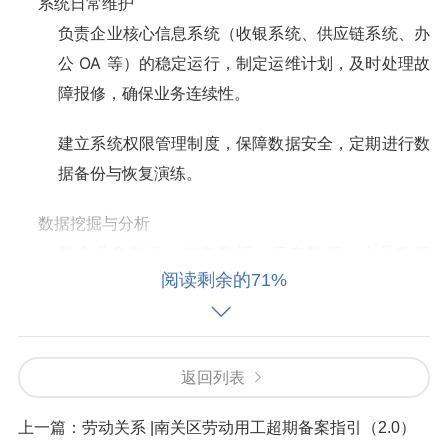
系统日常维护
负责企业核心信息系统（收银系统、供应链系统、办
公 OA 等）的稳定运行，制定运维计划，及时处理故
障报修，确保业务连续性。
建立系统权限管理制度，保障数据安全，定期进行数
据备份与恢复演练。
数据挖掘与分析
整合业务数据（销售数据、库存数据、会员数据
阅读剩余的71%
等），构建数据分析模型，为管理层提供经营决策支
持（如菜品销售分析、库存周转率优化等）。
推动数据可视化工具（如 BI 报表）的应用，帮助各
返回列表
部门快速获取关键指标。
上一篇：
劳动关系 |南关区劳动用工超期备案指引（2.0）
三、技术支持与创新应用