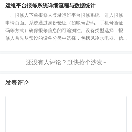
车。共计练车12天，每天往返35公
运维平台报修系统详细流程与数据统计
准推送等），增强用户粘性。
里，坚持12天。共计420公里，共计练
一、报修人下单报修人登录运维平台报修系统，进入报修
车12小时。1...
五、合规与安全管理
申请页面。系统通过身份验证（如账号密码、手机号验证
码等方式）确保报修信息的可追溯性。设备类型选择：报
信息安全保障
修人首先从预设的设备分类中选择，包括风冷水电器、信...
制定并落实网络安全管理制度，防范病毒攻击、数据
泄露等风险，确保符合国家法律法规（如个人信息保
护法）。
定期进行系统安全漏洞扫描与修复，开展员工信息安
发表评论
全培训，提升全员安全意识。
合规性管理
确保信息化系统符合行业监管要求（如餐饮数据统计
报送、食品安全追溯等），配合相关部门的检查与审
计。