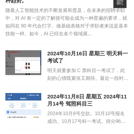
种趋势。
四、团队管理与跨部门协作
在公众号内发送问题，AI为您...
随着人工智能技术的不断发展和普及，在未来的招聘求职
团队建设与考核
中，对 AI 有一定的了解很可能会成为一种普遍的要求，就
如同在 90 年代会打字、做基础表格对于求职者来说是基本
组建并管理信息部团队（工程师、系统管理员等），
技能一样。如今，AI 已经在各个领域展...
制定岗位职责与绩效考核标准，提升团队专业能力。
关注员工职业发展，组织技术交流与培训，保持团队
2024年10月16日 星期三 明天科一
稳定性与创新力。
考试了
明天就要参加 C 票科目一考试了，此
跨部门沟通协调
刻的心情既紧张又期待。最近一段时
与运营部门协作优化门店信息化设备部署（如 POS
间，为了这场考试，我付出了很多努
机、扫码设备等），提升顾客点餐与支付体验。
力。每天都认真学习驾校发放的教材，
2024年11月8日 星期五 2024年11
那些交通法规、标志标线和安全常识，
月14号 驾照科目三
与供应链部门对接，推动采购、库存、物流环节的数
一遍又一遍地在脑海中反复记忆。还...
2024年10月8号交款。10月10号报名
字化管理（如智能补货系统、供应商协同平台等）。
成功。10月17号科一考试。得分96
分，考试成绩合格。10月22号开始练
与市场部门合作开发会员营销系统（如积分体系、精