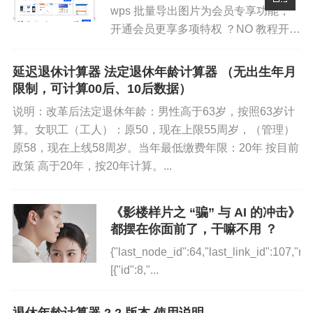
wps 批量导出图片为会员专享功能，
开通会员更享多项特权 ？NO 教程开
始：将word保存为 .docx 格式，可以
按F12进行保存然后修改后缀为.zip 选
延迟退休计算器 法定退休年龄计算器 （无出生年月
中文件按（F...
限制，可计算00后、10后数据）
说明：改革后法定退休年龄：男性高于63岁，按照63岁计
算。女职工（工人）：原50，现在上限55周岁，（管理）
原58，现在上线58周岁。当年最低缴费年限：20年 按目前
政策 高于20年，按20年计算。...
《影楼样片之 “骗” 与 AI 的冲击》
都摆在你面前了，干嘛不用 ？
{"last_node_id":64,"last_link_id":107,"no
[{"id":8,"...