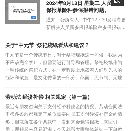
2024年8月13日 星期二 人员新参
保报单险种参保报错问题。
通知：@所有人 中午12：30发程序更
新解决人员新参保报单险种参保报错问
题，请各地合理安排办公时间。...
关于“中元节”祭祀烧纸看法和建议？
中元节是一个传统节日，对于祭祀烧纸这一习俗，我认为
不应该完全禁止，但需要进行引导和管理。祭祀烧纸作为
一种传统的祭祀方式，在一定程度上承载着人们对先人的
你好优秀经办人微信公众号
缅怀和敬意，是文化传承的一部分。然而，无节制、无规...
劳动法 经济补偿 相关规定（第一篇）
最近有朋友咨询关于支付经济补偿金的情况。劳动合同法
里很多条款都规定了单位需要向员工支付经济补偿金的情
形，但散落在各个条款中，看起来会觉得很绕，来回引
用，理解起来容易混淆，今天就帮大家整体总结一下单位