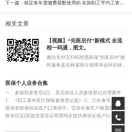
下一篇：
核定各年度缴费基数使用的 在岗职工平均工资、 缴费比例明细表
相关文章
【视频】“先医后付”新模式 全流
程一码通，图文。
微信支付宝扫码智慧医保“先医后付”便
民服务是吉林省医疗保障局会同吉林省
免责声明
卫生健康委员会、吉林省政务服务和数
字化建设管理局、国家金融监督管理总
如果您对本文有异议，请先阅读本站《
免责声明
》，如仍保
医保个人业务合集
持您个人观点可与本人联系。
局吉林监管局、中国人民银行吉林省分
一、参保和变更登记1、灵活就业人员参保登记办理要件
行，联合数字科技企业，与医保...
1、《职工基本医疗保险参保登记表》;2、①长春市户籍需
标签:
提供有效身份证或户口簿原件。②非长春市户籍需提供有
医保社保
个人解读
个人作品
效居住证(若提供居住证明需同步提供身份证或户口...
兴趣爱好