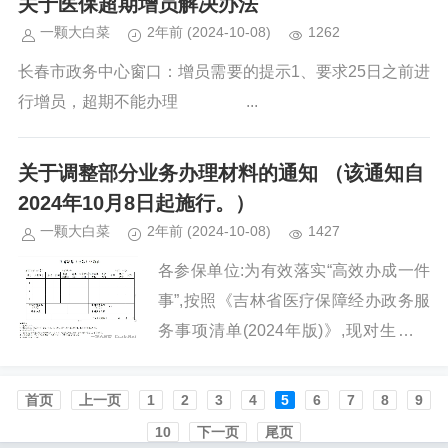
关于医保超期增员解决办法
一颗大白菜
2年前
(2024-10-08)
1262
长春市政务中心窗口：增员需要的提示1、要求25日之前进
行增员，超期不能办理 ...
关于调整部分业务办理材料的通知 （该通知自
2024年10月8日起施行。）
一颗大白菜
2年前
(2024-10-08)
1427
各参保单位:为有效落实“高效办成一件
事”,按照《吉林省医疗保障经办政务服
务事项清单(2024年版)》,现对生育津
贴支付、护理补贴支付两项业务的办理
材料调整如下:一、《生育津贴(补贴)报
首页️
上一页
1
2
3
4
5
6
7
8
9
销凭证》取消加盖...
10
下一页
尾页