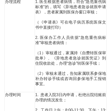
办理流程
1. 医生根据患者病情，符合“急危重伤病
标准”的，填写《异地患者急诊就医申请
表》，患者家属到医保办窗口审核；
（《申请表》可在电子病历系统医保文
书中直接打印）
2. 医保办工作人员依据“急危重伤病标
准”审核患者病情：
（1）审核通过，家属持《自费转医保审
批单》、《异地患者急诊就医凭证》到
住院收款处，办理“急诊”转医保手续；
（2）审核未通过，告知家属联系参保地
补办转诊手续或咨询回参保地手工报销
事宜。
办理时间
1. 患者入院3日内申请，杜绝出院结账前
办理的情况发生；
2. 工作日上午：8:00-11:30，下午：13: