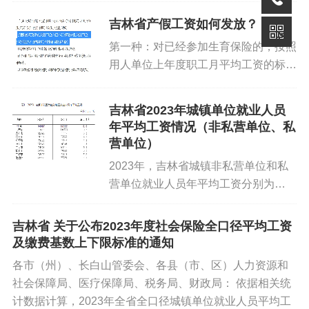
吉林省产假工资如何发放？
【音频】《吉林省医疗保险异地就
第一种：对已经参加生育保险的，按照
用人单位上年度职工月平均工资的标准
医管理办法》举例政策解读
由生育保险基金支付。生育津贴数额低
于女职工本人工资的，由用人单位补足
http://ccxb.net/?id=39
吉林省2023年城镇单位就业人员
差额，按女职工生育前的工资标准发
年平均工资情况（非私营单位、私
放。第二种：对未参加生育保险的，...
营单位）
2023年，吉林省城镇非私营单位和私
营单位就业人员年平均工资分别为
94937元和51214元。 一、城镇非私营
单位就业人员年平均工资情况 2023年
吉林省 关于公布2023年度社会保险全口径平均工资
全省城镇非私营单位就业人员年平均...
及缴费基数上下限标准的通知
各市（州）、长白山管委会、各县（市、区）人力资源和
社会保障局、医疗保障局、税务局、财政局： 依据相关统
计数据计算，2023年全省全口径城镇单位就业人员平均工