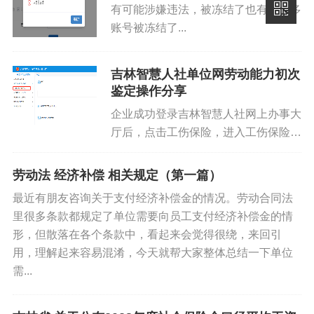
有可能涉嫌违法，被冻结了也有可能多
账号被冻结了...
辅助生殖技术费用保障
：
吉林智慧人社单位网劳动能力初次
鉴定操作分享
解读
：如果因为生育困难需要进行辅助生殖技术（如
企业成功登录吉林智慧人社网上办事大
体外受精），可以选择经过批准的医疗机构进行。这
厅后，点击工伤保险，进入工伤保险系
些费用可以由医保基金支付一部分，每年只需支付一
统页面，点击左侧菜单，选择单位劳动
次基本费用，超出部分由医保按比例支付。
能力初次鉴定，点击劳动能力鉴定申
劳动法 经济补偿 相关规定（第一篇）
请。则可申请初次劳动能力鉴定信息录
产前检查费用保障
：
最近有朋友咨询关于支付经济补偿金的情况。劳动合同法
入。劳动能力鉴定申请主要包含五个...
里很多条款都规定了单位需要向员工支付经济补偿金的情
解读
：怀孕期间进行产前检查的费用，医保会全额支
形，但散落在各个条款中，看起来会觉得很绕，来回引
付，最高限额不低于1000元。如果费用超出限额，超
用，理解起来容易混淆，今天就帮大家整体总结一下单位
出部分可以通过其他医保渠道支付。
需...
住院分娩费用保障
：