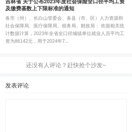
吉林省 关于公布2023年度社会保险全口径平均工资
及缴费基数上下限标准的通知
解读
：住院分娩的费用，根据参加的医保类型（如职
各市（州）、长白山管委会、各县（市、区）人力资源和
工医保或居民医保），可以享受相应的报销待遇，减
社会保障局、医疗保障局、税务局、财政局： 依据相关统
轻分娩的经济压力。
计数据计算，2023年全省全口径城镇单位就业人员平均工
资为86142元，用于2024年7...
计划生育手术费用保障
：
解读
：进行计划生育手术（如取出宫内节育器）的费
用，医保也会支付。如果手术期间出现并发症或合并
症，相关诊治费用也包括在内。
发表评论