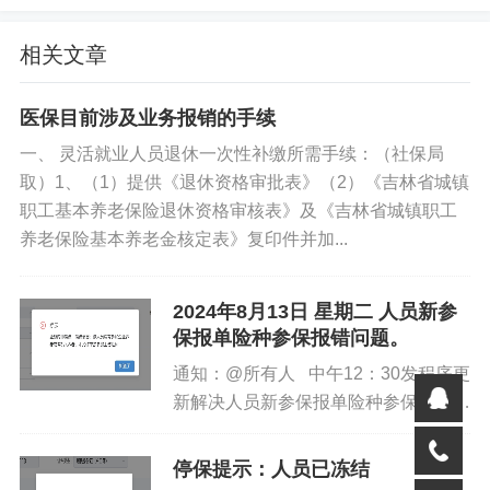
相关文章
医保目前涉及业务报销的手续
一、 灵活就业人员退休一次性补缴所需手续：（社保局
取）1、（1）提供《退休资格审批表》（2）《吉林省城镇
职工基本养老保险退休资格审核表》及《吉林省城镇职工
养老保险基本养老金核定表》复印件并加...
2024年8月13日 星期二 人员新参
保报单险种参保报错问题。
通知：@所有人 中午12：30发程序更
新解决人员新参保报单险种参保报错问
题，请各地合理安排办公时间。...
官方原文：
http://ybj.jl.gov.cn/ybxw/gsgg/202407/t2024070
停保提示：人员已冻结
4_8930172.html