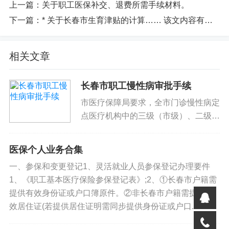
上一篇：
关于职工医保补交、退费所需手续材料。
官方政策解读：
下一篇：
* 关于长春市生育津贴的计算…… 该文内容有争议！
相关文章
长春市职工慢性病审批手续
市医疗保障局要求，全市门诊慢性病定
点医疗机构中的三级（市级）、二级、
一级及社区卫生服务中心均已纳入门诊
慢性病认定机构范围，门诊慢性病审批
医保个人业务合集
手续及流程如下：参保患者需准备的材
一、参保和变更登记1、灵活就业人员参保登记办理要件
料：医保电子凭证或有效身份证或...
1、《职工基本医疗保险参保登记表》;2、①长春市户籍需
提供有效身份证或户口簿原件。②非长春市户籍需提供有
效居住证(若提供居住证明需同步提供身份证或户口...