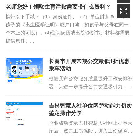
老师您好！领取生育津贴需要带什么资料？
携带以下手续：（1）身份证件、（2）单位财务章、（3)
孩子的《出生医学证明》或户口薄（如孩子与父母在同一
个本上的可以）、(4)住院病历或出院诊断书。材料都需要
提供原件。...
长春市开展常规公交最低1折优惠
乘车活动
根据我市公交服务质量提升工作安排部
署，为进一步提升公共交通吸引力，引
导市民公交出行，实现缓解城市交通拥
堵的目的，我市将于即日起至2024年9
吉林智慧人社单位网劳动能力初次
月24日，依托支付宝开展最低1折的优
鉴定操作分享
惠乘车活动，乘车范围为市...
企业成功登录吉林智慧人社网上办事大
厅后，点击工伤保险，进入工伤保险系