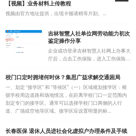
【视频】业务材料上传教程
视频由官方地址提供，出现卡顿请稍等片刻。...
吉林智慧人社单位网劳动能力初次
鉴定操作分享
企业成功登录吉林智慧人社网上办事大
厅后，点击工伤保险，进入工伤保险系
你好优秀经办人微信公众号
统页面，点击左侧菜单，选择单位劳动
能力初次鉴定，点击劳动能力鉴定申
校门口定时拥堵何时休？集思广益求解交通困局
请。则可申请初次劳动能力鉴定信息录
一、划定 “接学区” 和 “等候区”（一）区域规划接学区：根
入。劳动能力鉴定申请主要包含五个...
据学校周边道路和场地情况，在距离学校门口一定范围内
划定专门的接学区。通常可以选择学校门口两侧的人行
道、广场或空地等区域。接学区应设置明显的标...
长春医保 退休人员进社会化虚拟户办理条件及手续