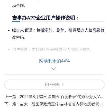
动合同。
吉事办APP企业用户操作说明：
经办人管理：包括添加、删除、编辑经办人信息及修
改密码。
用户登录：支持账号密码登录和人脸验证登录。
阅读剩余的44%
数字证书激活：首次使用需激活数字证书并设置验证
密码。
选择企业：经办人可切换管理多个企业的电子印章。
返回列表
我的印章：查看、添加、作废和授权电子印章。
上一篇：
2024年8月30日 星期五 百度收录“优秀经办人”AI 知识库
下一篇：
吉大一院医保政策宣传-吉林省省内异地患者就医指南
印章使用记录：查看近3个月的印章使用记录。