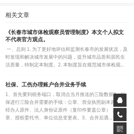
数字证书：查看和修改证书验证密码。
相关文章
客服中心：提供客服电话和QQ群支持。
《长春市城市体检观察员管理制度》本文个人拟文
不代表官方观点。
消息提醒：接收印章业务相关通知。
一、总则 1. 为了更好地评估和监测长春市的发展状况，及
时发现和解决城市发展中的问题，提升城市品质和居民生
免责声明
活质量，特制定本制度。2. 本制度旨在规范城市体检观...
如果您对本文有异议，请先阅读本站《
免责声明
》，如仍保
持您个人观点可与本人联系。
社保、工伤办理账户合并业务手续
1、首先要到税务端口，取消点当月推送的三险数据2、社
标签:
经办操作
个人作品
个人解读
保进行三险合并需要的手续：公章、营业执照副本原件、
经办人原件、法人身份证原件（复印件要盖公章） 、 法人
劳动备案
章、授权委托书、单位信息变更表。3、合并后遇...