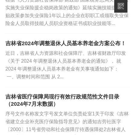
实施失业保险援企稳岗政策的通知》延续实施技能提升补
4. 资格开通与领券：丰满区民政局 1 个工作日内完成结果
贴政策参加失业保险1年以上的企业在职职工或领取失业保
确认，即时开通申领资格，当月发放消费券（抵扣比例 4
险金人员取得技能人员职业资格证书或职业技能等...
0%，月最高抵扣 600 元）。
5. 评估费用处理：因评估结果符合补贴条件，300 元评估
吉林省2024年调整退休人员基本养老金方案公布！
费由财政承担，评估机构未向李奶奶收取任何费用。
近日，吉林省人力资源和社会保障厅、吉林省财政厅印发
《关于 2024 年调整退休人员基本养老金的通知》， 就
示例 3：叠加长期护理保险的完全失能
2024 年调整退休人员基本养老金有关事项通知如下：
老年人补贴抵扣
一、调整时间和范围 从 2...
基本情况：四平市铁西区张爷爷（72 岁），长护险评估为
吉林省医疗保障局现行有效行政规范性文件目录
“完全失能”，每月长护险待遇可报销机构养老费用的 7
（2024年7月末数据）
0%，2026 年 3 月入住本地备案养老机构（月费 4000
序号文件名称发文字号发文单位负责处室1关于印发《吉林
元）。
省建立企业补充医疗保险指导意见》的通知吉劳社医字
〔2000〕11号省劳动和社会保障厅待遇保障处2吉林省人
操作步骤：