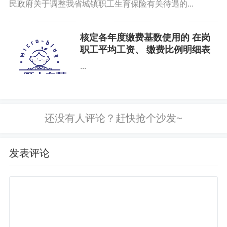
民政府关于调整我省城镇职工生育保险有关待遇的...
1.费用拆分计算：月总费用 4000 元，长护险报销 4000×7
0%=2800 元，个人自付 1200 元。
核定各年度缴费基数使用的 在岗
职工平均工资、 缴费比例明细表
2..消费券抵扣规则：根据政策，个人自付部分按 50% 比例
...
抵扣，且不超过月最高抵扣额度 1000 元，实际抵扣 1200
×50%=600 元。
3. 费用支付流程：养老机构在 “民政通” 上传入住协议及长
护险报销凭证，系统自动核算可抵扣金额，张爷爷家属通
过平台支付自付部分 600 元（1200-600）。
发表评论
4. 双凭证核销：机构同时上传消费券核销凭证与长护险结
算单至 “民政通”，铁西区民政局次月完成审核，将 600 元
补贴拨付至机构账户。