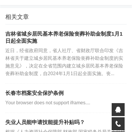
操作步骤：
相关文章
1. 线上自评预判：儿子登录 “民政通”，进入 “养老服务消费
吉林省城乡居民基本养老保险丧葬补助金制度1月1
补贴项目 - 能力等级评估申请” 模块，填写李奶奶 “无法独
日起全面实施
立穿衣、需协助进食” 等情况，自评结果显示 “中度失能”。
近日，经省政府同意，省人社厅、省财政厅联合印发《吉
2. 正式评估申请：通过平台提交评估申请，选择吉林市备
林省关于建立城乡居民基本养老保险丧葬补助金制度的实
施意见》，决定在全省范围内建立城乡居民基本养老保险
案的 “吉林康护评估中心”，填写联系地址及紧急联系人信
丧葬补助金制度，自2024年1月1日起全面实施。丧...
息。
3. 预评估与现场评估：评估机构 2 个工作日内通过视频联
长春市档案安全保护条例
系家属，确认李奶奶失能状况符合评估条件后，约定次日
Your browser does not support iframes....
上门评估。评估人员依据《老年人能力评估规范》（GB/T
42195—2022）从进食、穿衣、如厕等 6 个维度打分，最
失业人员能申请技能提升补贴吗？
终确定为 “中度失能”，当天上传结果至 “民政通”。
根据《人力资源社会保障部 财政部 国家税务总局关于延续