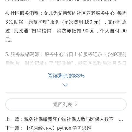
4. 社区服务消费：女儿为父亲预约社区养老服务中心 “每周
3 次助浴 + 康复护理” 服务（单次费用 180 元），支付时通
过 “民政通” 扫码核销，消费券抵扣 90 元，个人自付 90
元。
5. 服务核销溯源：服务中心当日上传服务记录（含护理前
后照片、时长记录）至 “民政通”，朝阳区民政局次月 5 日
完成审核，10 日前将补贴资金拨付至服务中心。
阅读剩余的83%
示例 2：新增申请人（中度失能）的评
估与申领流程
返回列表
基本情况：吉林市丰满区李奶奶（65 岁），2026 年 2 月
上一篇：
税务社保缴费客户端社保人数与医保人数不一致，按视频一步一步操作即可。
因中风导致行动不便，未参与长期护理保险，无既往失能
下一篇：
【优秀经办人】python 学习思维
评估结果。