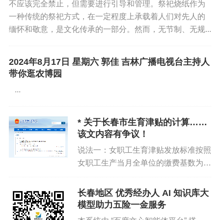
不应该完全禁止，但需要进行引导和管理。祭祀烧纸作为
省级税务机关执行。
一种传统的祭祀方式，在一定程度上承载着人们对先人的
缅怀和敬意，是文化传承的一部分。然而，无节制、无规...
（二）参保单位可在2026年1月1日后登录税务系统查询20
26年最新费率，对浮动费率结果有异议的，在收到通知后1
2024年8月17日 星期六 郭佳 吉林广播电视台主持人
0个工作日内，向我局经办科提出重新核定工伤保险费率的
带你逛农博园
申请，并提供相关材料。
...
二、浮动规则
* 关于长春市生育津贴的计算……
（一）工伤保险支缴率：指在一个浮动周期内，工伤保险
该文内容有争议！
基金支付用人单位工伤职工和供养亲属的工伤保险待遇金
说法一：女职工生育津贴发放标准按照
额与该单位缴纳工伤保险费的比例。待遇支付金额认定标
女职工生产当月全单位的缴费基数为
准：以到账时间为标准计算周期内实际支付待遇金额。该
准。说法二：单位上年日平均工资基数
单位缴纳工伤保险费：以对应费款所属期（1月1日至12月
依据：图2，不可能是2023年 1-12月
长春地区 优秀经办人 AI 知识库大
平均工资，因为2023年1-3月执行的是
31日）为标准计算周期内单位实际缴费金额，缴费金额中
模型助力五险一金服务
3703.2，4-...
一次性趸缴的工伤保险费按对应的缴费年度计入到用人单