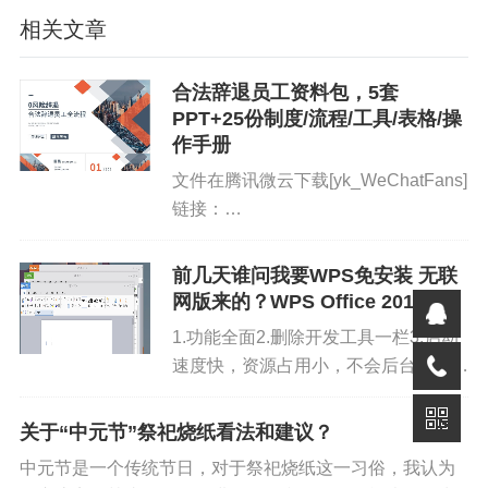
相关文章
6.用人单位工伤发生率大于 3%的，费率上浮到该单位基准
费率的 120％。达到 5%以上的，费率上浮到该单位基准费
合法辞退员工资料包，5套
率的 150％；
PPT+25份制度/流程/工具/表格/操
作手册
7.工伤保险支缴率和工伤发生率同时具备浮动条件时，按
文件在腾讯微云下载[yk_WeChatFans]
就高原则取舍，不累加浮动。
链接：
各参保单位：
https://pan.baidu.com/s/1brZ5Li5IDhIV8
pwd=ra1m 提取码：ra1m[/y...
为进一步规范工伤保险浮动费率调整工作，按照《吉林
前几天谁问我要WPS免安装 无联
网版来的？WPS Office 2016
省工伤保险费率管理办法》（吉人社联〔2021〕68号）并
经省人社厅同意，自2026年1月1日起全省执行工伤保险浮
1.功能全面2.删除开发工具一栏3.启动
速度快，资源占用小，不会后台驻留4.
动费率。现将有关事项通知如下：
除程序必要名称外，删除一切关于
WPS的内容（绝对纯净无广告）5.删
一、浮动办法
关于“中元节”祭祀烧纸看法和建议？
除联网组件，永久有效，打开即用，无
中元节是一个传统节日，对于祭祀烧纸这一习俗，我认为
（一）省局统一
测算
需注册6.体积小，适合硬...
全省工伤保险浮动费率数据并推送至