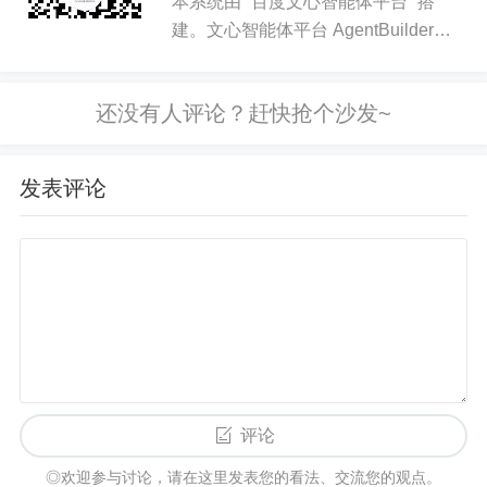
本系统由 “百度文心智能体平台” 搭
位的缴费金额，工程项目缴费暂时不纳入计算范围。退款
建。文心智能体平台 AgentBuilder，
金额与收入金额匝差。
是百度推出的基于文心大模型的智能体
平台，支持广大开发者根据自身行业领
工伤保险支缴率 = (工伤保险基金支付用人单位工伤职工和
域、应用场景，选取不同类型的开发方
式，打造大模...
工亡职工供养亲属的工伤保险待遇金额-免于考核金额)/该
单位缴纳工伤保险费。
发表评论
（二）工伤发生率：指在一个浮动周期内，社保端工伤认
定登记人次数与该用人单位月平均缴费人数的比例。
工伤发生率=（社保端工伤认定登记人次数-免于考核人次
数）/该用人单位月平均缴费人数。
（三）每个浮动周期期满后再次浮动费率时，仍在用人单
评论
位行业基准费率（阶段性降费率期间按降费率后的实际执
行费率，下同）的基础上进行浮动。执行浮动费率期间，
◎欢迎参与讨论，请在这里发表您的看法、交流您的观点。