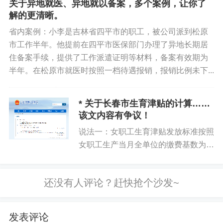
关于异地就医、异地就以备案，多个案例，让你了
差额，按女职工生育前的工资标准发
解的更清晰。
放。第二种：对未参加生育保险的，...
省内案例：小李是吉林省四平市的职工，被公司派到松原
市工作半年。他提前在四平市医保部门办理了异地长期居
住备案手续，提供了工作派遣证明等材料，备案有效期为
半年。在松原市就医时按照一档待遇报销，报销比例未下...
* 关于长春市生育津贴的计算……
该文内容有争议！
说法一：女职工生育津贴发放标准按照
女职工生产当月全单位的缴费基数为
准。说法二：单位上年日平均工资基数
依据：图2，不可能是2023年 1-12月
平均工资，因为2023年1-3月执行的是
3703.2，4-...
发表评论