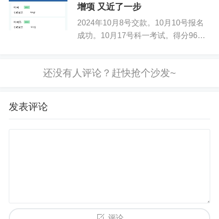
都有了回报。希望在接下来的几天里，
增项 又近了一步
我能继续保持这样的状态...
2024年10月8号交款。10月10号报名
成功。10月17号科一考试。得分96
分，考试成绩合格。10月22号开始练
车。共计练车12天，每天往返35公
里，坚持12天。共计420公里，共计练
车12小时。1...
发表评论
评论