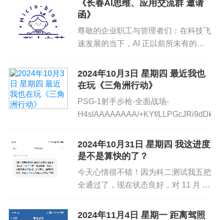
《长春AI思维、应用交流群 邀请
函》
标签:
个人日记
站内通知
尊敬的企业职工与管理者们：在科技飞
速发展的当下，AI 正以前所未有的速
度改变着我们的工作方式和生活节奏。
为了更好地探索 AI 在办公领域的无限
2024年10月3日 星期四 最近我也
潜力，我们诚挚地邀请您加入我们全新
在玩《三角洲行动》
创建的交流社群。这个社群...
PSG-1射手步枪-全面战场-
H4sIAAAAAAAA/+KYf/LLPGcJRi9dDkY
2024年10月31日 星期四 我这进度
是不是算快的了？
你好优秀经办人微信公众号
今天心情很不错！因为科二测试我五把
全通过了，现在状态良好，对 11 月 3
号的科二考试充满了信心。感觉自己这
段时间的努力没有白费，每一次的练习
2024年11月4日 星期一 距离驾照