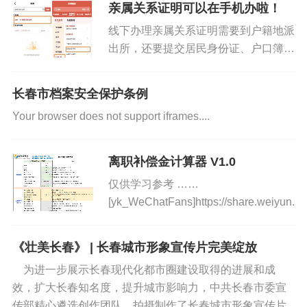
消费的价位，找不到给样片修图的人。
亲属关系证明可以在手机办啦！
展示样片是有高级别的摄影师来照的，
线下办理亲属关系证明需要到户籍地派
不会用摄影助理的作品当样片。...
出所，还要提交居民身份证、户口簿等
申请材料。“吉事办”现已推出亲属关系
证明服务，用手机就能便捷办理。通
长春市档案安全保护条例
过“吉事办”开具亲属关系证明，有效期
Your browser does not support iframes....
为3个月，可用于小额遗产继承...
离职补偿金计算器 V1.0
仅供学习参考 ……
[yk_WeChatFans]https://share.weiyun.
本次还更新了 蓝屏、黑屏问题，使用了最新版官方使用“深
思数盾反黑引擎”。首次使用我们的工具不会出现蓝屏、黑
《壮美长春》 | 长春城市形象宣传片完美绽放
屏，只有，使用官方安装程序自动安装了客户端防黑驱
为进一步展示长春现代化都市圈建设取得的进展和成
动，才会出现死机。 我们使用的客户端是免安装版本，如
效，扩大长春知名度，提升城市影响力，中共长春市委宣
需防黑信息，软件会自动安装最新版防黑补贴不会蓝屏、
传部精心遴选创作团队，拍摄制作了长春城市形象宣传片