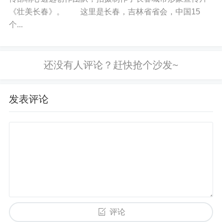
黑屏。
《壮美长春》。 这里是长春，吉林省省会，中国15
个...
没有添加 停机省份的用户 不会填出提示信息。
免责声明
如果您对本文有异议，请先阅读本站《
免责声明
》，如仍保
发表评论
持您个人观点可与本人联系。
标签:
个人作品
兴趣爱好
其他内容
评论