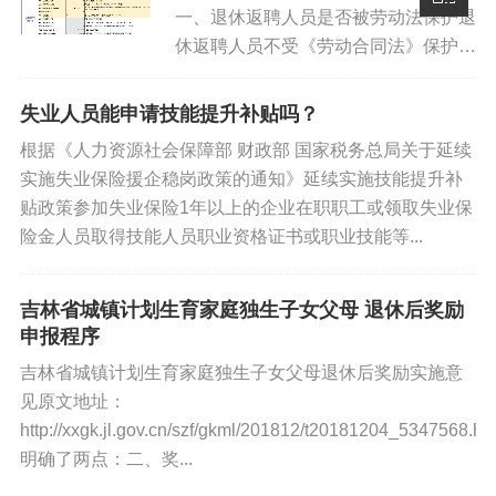
一、退休返聘人员是否被劳动法保护退
休返聘人员不受《劳动合同法》保护，
我国劳动法律相关规定，在签订或履行
劳动合同时，劳动者必须具备法定的资
你好优秀经办人微信公众号
失业人员能申请技能提升补贴吗？
格，即劳动者要有劳动权利能力和劳动
根据《人力资源社会保障部 财政部 国家税务总局关于延续
行为能力，是符合法律要件的劳动...
实施失业保险援企稳岗政策的通知》延续实施技能提升补
贴政策参加失业保险1年以上的企业在职职工或领取失业保
险金人员取得技能人员职业资格证书或职业技能等...
吉林省城镇计划生育家庭独生子女父母 退休后奖励
申报程序
吉林省城镇计划生育家庭独生子女父母退休后奖励实施意
见原文地址：
http://xxgk.jl.gov.cn/szf/gkml/201812/t20181204_5347568.ht
明确了两点：二、奖...