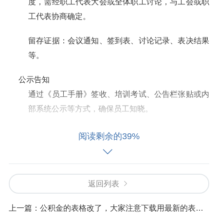
度，需经职工代表大会或全体职工讨论，与工会或职
工代表协商确定。
留存证据：会议通知、签到表、讨论记录、表决结果
等。
公示告知
通过《员工手册》签收、培训考试、公告栏张贴或内
部系统公示等方式，确保员工知晓。
证据留存：员工签收记录、培训签到表、公示照片 /
阅读剩余的39%
录像等。
三、制定要点：明确性与可操作性
返回列表
上一篇：
公积金的表格改了，大家注意下载用最新的表格。