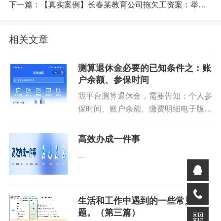
下一篇：
【真实案例】长春某教育公司拖欠工资案：举证不足时，工资该怎么算？
免责声明
如果您对本文有异议，请先阅读本站《
免责声明
》，如仍保
持您个人观点可与本人联系。
相关文章
测算退休金必要的已知条件之：账
以下内容需要兑换：
户余额、参保时间
我平台测算退休金，需要告知：个人参
登陆后查看
保时间、账户余额、缴费明细电子版
（说明如下图）。第一步：手机登
录“吉林社保”小程序第二步：选择【查
高效办成一件事
询打印】，找到【人员账户信息查询】
...
第三步：查看账户余额、参保时间。...
生活和工作中遇到的一些常见问
题。（第三篇）