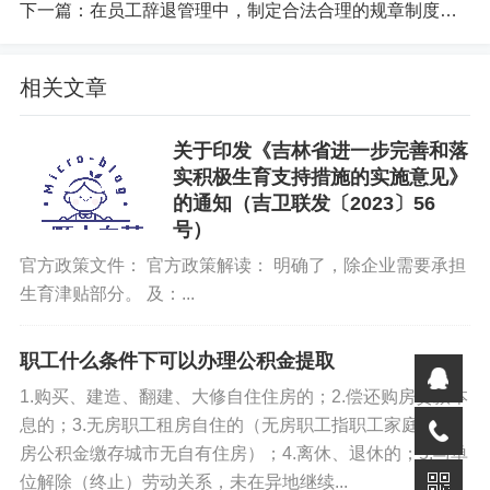
下一篇：
在员工辞退管理中，制定合法合理的规章制度需遵循以下核心原则与步骤：
相关文章
关于印发《吉林省进一步完善和落
实积极生育支持措施的实施意见》
的通知（吉卫联发〔2023〕56
号）
官方政策文件： 官方政策解读： 明确了，除企业需要承担
打包下载地址：
生育津贴部分。 及：...
免责声明
职工什么条件下可以办理公积金提取
如果您对本文有异议，请先阅读本站《
免责声明
》，如仍保
1.购买、建造、翻建、大修自住住房的；2.偿还购房贷款本
持您个人观点可与本人联系。
息的；3.无房职工租房自住的（无房职工指职工家庭在住
房公积金缴存城市无自有住房）；4.离休、退休的；5.与单
位解除（终止）劳动关系，未在异地继续...
以下内容需要兑换：