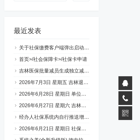
最近发表
关于社保缴费客户端弹出启动错误提示（0xc000007b）
首页>/社会保障卡>/社保卡申请
吉林医保批量减员生成独立减员表图片
2026年7月3日 星期五 吉林退休一件事 材料说明 （转载）
2026年6月28日 星期日 单位缴费基数申报承诺书
2026年6月27日 星期六 吉林省50岁退休，啥条件？
经办人社保系统内自行推送增减员步骤
2026年6月21日 星期日 社保补缴 官方口述：