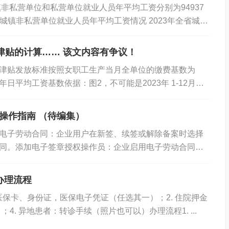
镇非私营单位和私营单位就业人员年平均工资分别为94937
一、城镇非私营单位就业人员年平均工资情况 2023年全省城镇
平均...
育津贴的计算…… 该文内容有争议！
津贴发放标准按照女职工生产当月全单位的缴费基数为
日平均工资基数依据：图2，不可能是2023年 1-12月平
3月执行的是3703.2，4-...
操作指南 （待编集）
电子劳动合同：企业用户在新签、续签或解除备案时选择
同。添加电子签章授权操作员：企业启用电子劳动合同
添加操作员并授权使用电子印章。企业授权电子签章...
办理流程
代医保卡、身份证，医保电子凭证（任选其一）；2. 住院押金
4. 异地患者：转诊手续（照片也可以）办理流程1. ...