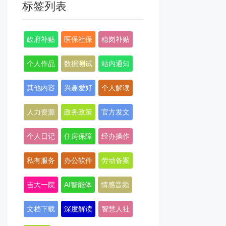
标签列表
政府补贴
医保社保
稳岗补贴
个人作品
数据测试
站内通知
其他内容
兴趣爱好
个人解读
人力资源
政务政策
官方发文
个人日记
住房保障
经办操作
私有服务
办公软件
劳动备案
吉大一院
AI智能体
情感音频
文档下载
深度解读
智慧人社