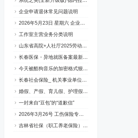
系统之美(全新升级版) 德内拉梅多斯
企业申请退休常见问题说明
2026年5月23日 星期六 企业职工基本养老保险专场问答汇总
工作室主营业务分类说明
山东省高院+人社厅2025劳动人事争议十大典型案例
长春医保・异地就医备案最新要点
今天被酷狗音乐的加密格式狠狠上了一课…
长春社会保险_ 机关事业单位养老保险（含职业年金）（Q&A版）
婚假、产假、育儿假、护理假（吉林省地方政策）
一封来自“豆包”的“道歉信”
2026年3月26号 工伤保险专场答疑（Q&A版）
吉林省社保（职工养老保险）补缴政策全解