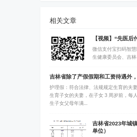
标签:
医保社保
经办操作
相关文章
【视频】“先医后
微信支付宝扫码智慧
生健康委员会、吉林
吉林监管局、中国人
吉林省除了产假假期和工资待遇外
护理假：符合法律、法规规定生育的夫妻
生育子女的夫妻，在子女 3 周岁前，每
生子女父母年满...
你好
吉林省2023年
单位）