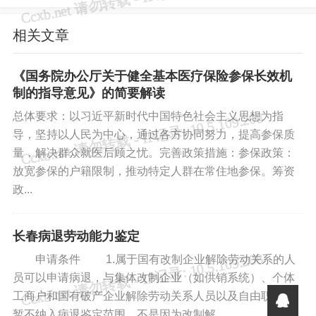
主大街与慈光路交汇处b座一楼）
相关文章
感谢【优秀经办人】粉丝群吉林省宝辉企业管理服务有限
《国务院办公厅关于健全基本医疗保险参保长效机
责任公司经办人手工整理本文。
制的指导意见》的简要解读
总体要求：以习近平新时代中国特色社会主义思想为指
导，坚持以人民为中心，通过各方协同努力，提高参保质
免责声明
量，解决群众就医后顾之忧。完善政策措施：参保政策：
如果您对本文有异议，请先阅读本站《
免责声明
》，如仍保
放宽参保的户籍限制，推动特定人群在常住地参保。筹资
持您个人观点可与本人联系。
政...
标签:
经办操作
医保社保
长春病退劳动能力鉴定
申请条件 1.属于国有改制企业解除劳动关系的人
员可以申请病退，与集体改制企业（如供销系统）、个体
工商户和国有破产企业解除劳动关系人员以及自由职业者
暂不纳入病退鉴定范围。不是因为改制解...