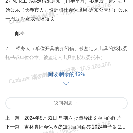
2）领取工伤鉴定结果通知（约半个月）鉴定后一周左右开
始公示（长春市人力资源和社会保障局-通知公告栏）公示
一周后 邮寄或现场领取
1. 邮寄
2. 经办人（单位开具的介绍信、被鉴定人出具的授权委
托书或单位公章、被鉴定人出具的授权委托书）
3. 经办人和被鉴定人（单位开具的介绍信、被鉴定人携
阅读剩余的43%
带本人身份证、本人签字或单位公章、被鉴定人携带本人
身份证、本人签字）
返回列表
4. 被鉴定人携带单位介绍信、本人身份证、本人签字
（委托人另外还需携带授权书签字按手印）
上一篇：
2024年8月31日 星期六 批量导出文档内的图片
下一篇：
吉林省社会保险费知识百问百答 2024电子版 28页
5. 指定日期 现场领取 市人社局工伤保险处325室（西民