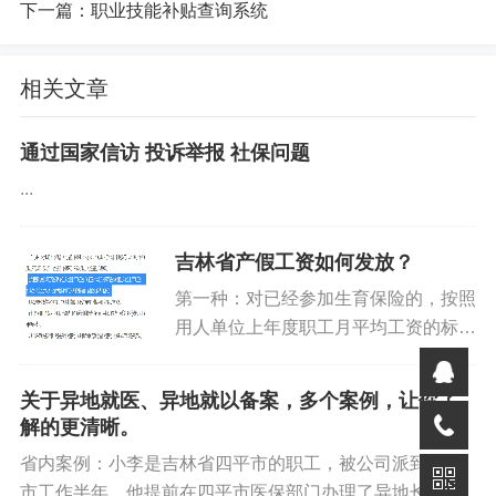
下一篇：
职业技能补贴查询系统
相关文章
通过国家信访 投诉举报 社保问题
...
吉林省产假工资如何发放？
我能做什么
第一种：对已经参加生育保险的，按照
用人单位上年度职工月平均工资的标准
为个人详细解读五险一金的具体保障内容和作用。
由生育保险基金支付。生育津贴数额低
于女职工本人工资的，由用人单位补足
解答个人在不同工作变动情况下五险一金的转移、接续流
关于异地就医、异地就以备案，多个案例，让你了
差额，按女职工生育前的工资标准发
程和注意事项。
解的更清晰。
放。第二种：对未参加生育保险的，...
省内案例：小李是吉林省四平市的职工，被公司派到松原
分析个人工资中五险一金的扣除比例和计算方法。
市工作半年。他提前在四平市医保部门办理了异地长期居