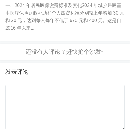
取方式。
一、2024 年居民医保缴费标准及变化2024 年城乡居民基
本医疗保险财政补助和个人缴费标准分别较上年增加 30 元
解答个人住房公积金贷款的申请条件、额度计算和还款方
和 20 元，达到每人每年不低于 670 元和 400 元。这是自
式。
2016 年以来...
分析个人离职后五险一金的处理方式，如断缴的影响和续
保方法。
告知个人灵活就业时参加五险一金的政策和缴费标准。
发表评论
介绍个人在异地工作时五险一金的相关政策和处理办法。
解释个人社保缴费记录的查询途径和方法。
说明个人因工作变动导致社保基数变化对权益的影响。
解答个人在退休前提前支取住房公积金的条件和限制。