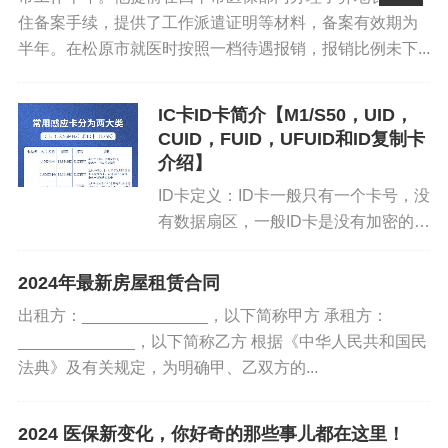
住备案手续，提供了工作派遣证明等材料，备案有效期为
告知个人养老保险的缴费年限要求和退休后养老金的估算
半年。在松原市就医时按照一档待遇报销，报销比例未下...
方式。
解释个人医疗保险的报销流程、自付比例及定点医疗机构
IC卡ID卡简介【M1/S50，UID，
CUID，FUID，UFUID和ID复制卡
选择。
介绍】
介绍个人失业保险的领取资格和期限，以及如何办理领取
ID卡定义：ID卡一般只有一个卡号，没
有数据扇区，一般ID卡是没有加密的，
手续。
可以直接复制。常见的ID卡频率为
说明个人工伤保险在工作中受伤后的认定流程和赔偿标
125KHz，还有偏频：250KHz、
2024年最新房屋租赁合同
375KHz、500KHz等等不多见。IC卡
准。
出租方：______________，以下简称甲方 承租方：
定义：我们称...
_____________，以下简称乙方 根据《中华人民共和国民
阐述个人生育保险的待遇享受条件，如生育津贴的计算和
法典》及有关规定，为明确甲、乙双方的...
领取。
2024 医保新变化，你好奇的那些事儿都在这里！
指导个人如何合理使用住房公积金，包括购房、租房等提