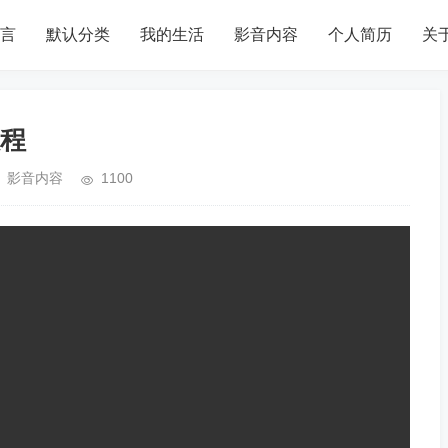
言
默认分类
我的生活
影音内容
个人简历
关
程
影音内容
1100