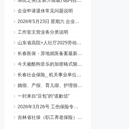
系统之美(全新升级版) 德内拉梅多斯
企业申请退休常见问题说明
2026年5月23日 星期六 企业职工基本养老保险专场问答汇总
工作室主营业务分类说明
山东省高院+人社厅2025劳动人事争议十大典型案例
长春医保・异地就医备案最新要点
今天被酷狗音乐的加密格式狠狠上了一课…
长春社会保险_ 机关事业单位养老保险（含职业年金）（Q&A版）
婚假、产假、育儿假、护理假（吉林省地方政策）
一封来自“豆包”的“道歉信”
2026年3月26号 工伤保险专场答疑（Q&A版）
吉林省社保（职工养老保险）补缴政策全解