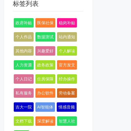
标签列表
政府补贴
医保社保
稳岗补贴
个人作品
数据测试
站内通知
其他内容
兴趣爱好
个人解读
人力资源
政务政策
官方发文
个人日记
住房保障
经办操作
私有服务
办公软件
劳动备案
吉大一院
AI智能体
情感音频
文档下载
深度解读
智慧人社