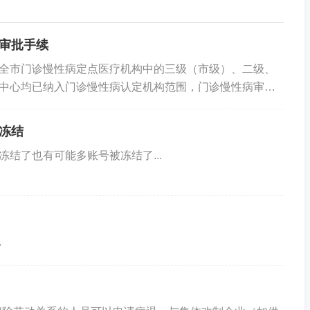
审批手续
全市门诊慢性病定点医疗机构中的三级（市级）、二级、
中心均已纳入门诊慢性病认定机构范围，门诊慢性病审批
保患者需准备的材料：医保电子凭证或有效身份证或...
冻结
冻结了也有可能多账号被冻结了...
.