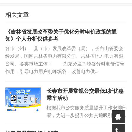
按规定在长春市缴纳社会保险。
相关文章
第三条 高校毕业生可按博士2500元、硕士1500元、
本科1000元每人每月的标准，给予最长24个月的租房和生
《吉林省发展改革委关于优化分时电价政策的通
活补贴。
知》个人分析仅供参考
通过教育部认证的海外留学人员享受与国内高校毕业
各市（州）、县（市）发展改革委（局），长白山管委会
经发局，国网吉林省电力有限公司、吉林省地方电力有限
生同等待遇。
公司、各类市场主体： 为充分发挥峰谷分时电价信号
第四条 高校毕业生可在线申报，如实填报个人信息
作用，引导电力用户削峰填谷，改善电力供...
并提交以下申报资料：
长春市开展常规公交最低1折优惠
（一）高校毕业生居民身份证；
乘车活动
根据我市公交服务质量提升工作安排部
（二）高校毕业生毕业证书和学位证书（境外和港澳
署，为进一步提升公共交通吸引力，引
台高校毕业生需同时提供教育部留学服务中心出具的学历
导市民公交出行，实现缓解城市交通拥
学位认证书）；
堵的目的，我市将于即日起至2024年9