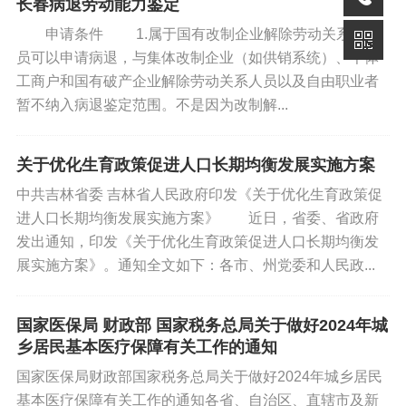
长春病退劳动能力鉴定
月24日，依托支付宝开展最低1折的优
（三）高校毕业生本人的银行借记卡；
申请条件 1.属于国有改制企业解除劳动关系的人
惠乘车活动，乘车范围为市...
员可以申请病退，与集体改制企业（如供销系统）、个体
（四）在市场主体就业高校毕业生提供与用人单位签
工商户和国有破产企业解除劳动关系人员以及自由职业者
订1年及以上劳动合同或聘用合同；
暂不纳入病退鉴定范围。不是因为改制解...
（五）自主创业高校毕业生提供所创办企业的营业执
关于优化生育政策促进人口长期均衡发展实施方案
照副本（或其他依法登记文件）；
中共吉林省委 吉林省人民政府印发《关于优化生育政策促
进人口长期均衡发展实施方案》 近日，省委、省政府
（六）灵活就业高校毕业生提供前3项材料。
发出通知，印发《关于优化生育政策促进人口长期均衡发
展实施方案》。通知全文如下：各市、州党委和人民政...
第五条 高校毕业生租房和生活补贴按照下列流程进
行线上审批：
国家医保局 财政部 国家税务总局关于做好2024年城
（一）审核。市社保局对高校毕业生的社保缴费情况
乡居民基本医疗保障有关工作的通知
进行审核，各县（市）区、开发区人力资源和社会保障部
国家医保局财政部国家税务总局关于做好2024年城乡居民
门、市人才服务局对高校毕业生提交的其他材料进行审
基本医疗保障有关工作的通知各省、自治区、直辖市及新