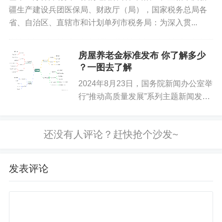
核；
疆生产建设兵团医保局、财政厅（局），国家税务总局各
省、自治区、直辖市和计划单列市税务局：为深入贯...
（二）公示。审核通过后由市人才服务局最终确定当
期符合申领条件的名单并在“长春市政策服务网上大厅”进行
房屋养老金标准发布 你了解多少
公示，公示期不少于5个工作日；
？一图去了解
2024年8月23日，国务院新闻办公室举
（三）兑现。市社保局按程序将补贴资金发放给高校
行“推动高质量发展”系列主题新闻发布
毕业生本人。
会，住房和城乡建设部副部长董建国在
会上表示，研究建立房屋体检、房屋养
第六条 高校毕业生租房和生活补贴所需资金，按照
老金、房屋保险制度，构建全生命周期
市级60%、县（市）区和开发区40%的比例承担，由市级
房屋安全管理长效机制，...
统一兑现，年底结算。
发表评论
第七条 高校毕业生社保缴费中断后，自中断当月起
可享受1个月的宽展期。政策补贴时限内只可享受1次宽展
期，宽展期包含在24个月补贴时限内。