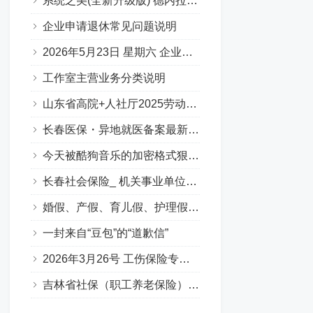
系统之美(全新升级版) 德内拉梅多斯
企业申请退休常见问题说明
2026年5月23日 星期六 企业职工基本养老保险专场问答汇总
工作室主营业务分类说明
山东省高院+人社厅2025劳动人事争议十大典型案例
长春医保・异地就医备案最新要点
今天被酷狗音乐的加密格式狠狠上了一课…
长春社会保险_ 机关事业单位养老保险（含职业年金）（Q&A版）
婚假、产假、育儿假、护理假（吉林省地方政策）
一封来自“豆包”的“道歉信”
2026年3月26号 工伤保险专场答疑（Q&A版）
吉林省社保（职工养老保险）补缴政策全解