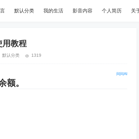
言
默认分类
我的生活
影音内容
个人简历
关
 使用教程
默认分类
1319
问问AI
余额。