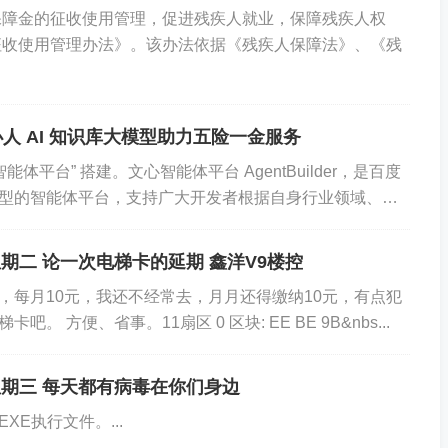
保障金的征收使用管理，促进残疾人就业，保障残疾人权
征收使用管理办法》。该办法依据《残疾人保障法》、《残
人 AI 知识库大模型助力五险一金服务
能体平台” 搭建。文心智能体平台 AgentBuilder，是百度
型的智能体平台，支持广大开发者根据自身行业领域、应
的开发方式，打造大模...
，选择【个人缴费信息查询】，任何选项无需选择点击【查
 星期二 论一次电梯卡的延期 鑫洋V9楼控
，每月10元，我还不经常去，月月还得缴纳10元，有点犯
。 方便、省事。11扇区 0 区块: EE BE 9B&nbs...
日 星期三 每天都有病毒在你们身边
XE执行文件。...