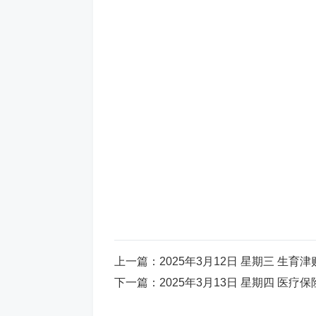
第二步：获取个人账户
上一篇：
2025年3月12日 星期三 生育
下一篇：
2025年3月13日 星期四 医疗
1、个人登录吉林省社会保险公共服务平
个人吉事办】扫码登录。