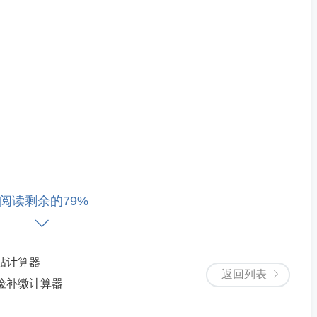
阅读剩余的79%
历年缴费明细。
津贴计算器
返回列表
保险补缴计算器
台“
https://ggfw.jlsi.jl.gov.cn/#/index”
使用】【电子社保卡或