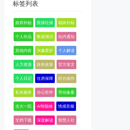
标签列表
政府补贴
医保社保
稳岗补贴
个人作品
数据测试
站内通知
其他内容
兴趣爱好
个人解读
人力资源
政务政策
官方发文
个人日记
住房保障
经办操作
私有服务
办公软件
劳动备案
吉大一院
AI智能体
情感音频
文档下载
深度解读
智慧人社