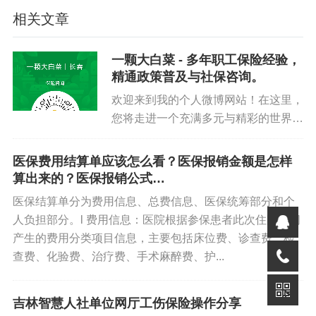
补缴，待遇可追溯；超过90天补缴，则欠费期间待遇不可
相关文章
追溯。
一颗大白菜 - 多年职工保险经验，
◦ 灵活就业人员欠费超过90天则不可补缴。
精通政策普及与社保咨询。
欢迎来到我的个人微博网站！在这里，
规定了特殊群体的参保办法：
您将走进一个充满多元与精彩的世界。
◦ 明确了新生儿、退役军人、领取失业保险金人员、破产企
我热衷于记录个人爱好，从动人的音乐
业职工、被监管人员及港澳台与外籍人员等群体的参保、
旋律到前沿的科技动态，再到实用的计
医保费用结算单应该怎么看？医保报销金额是怎样
缴费和待遇衔接办法。
算机操作技巧，一一与您分享。作为长
算出来的？医保报销公式…
春市“优秀经办人”社群的创办者...
医保结算单分为费用信息、总费信息、医保统筹部分和个
施行时间：
人负担部分。l 费用信息：医院根据参保患者此次住院期间
◦ 本办法自2026年3月1日起施行，同时废止了2022年的旧
产生的费用分类项目信息，主要包括床位费、诊查费、检
暂行办法。
查费、化验费、治疗费、手术麻醉费、护...
免责声明
吉林智慧人社单位网厅工伤保险操作分享