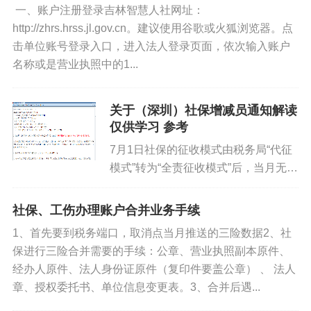
如果您对本文有异议，请先阅读本站《
免责声明
》，如仍保
一、账户注册登录吉林智慧人社网址：
持您个人观点可与本人联系。
http://zhrs.hrss.jl.gov.cn。建议使用谷歌或火狐浏览器。点
击单位账号登录入口，进入法人登录页面，依次输入账户
名称或是营业执照中的1...
标签:
医保社保
关于（深圳）社保增减员通知解读
仅供学习 参考
7月1日社保的征收模式由税务局“代征
模式”转为“全责征收模式”后，当月无参
保截止日期，入职参保，离职停保，最
大的改变是当月离职员工由第一家单位
社保、工伤办理账户合并业务手续
负责缴纳当月社保，税务系统将自动计
1、首先要到税务端口，取消点当月推送的三险数据2、社
入本单位。如员工在第一家...
保进行三险合并需要的手续：公章、营业执照副本原件、
经办人原件、法人身份证原件（复印件要盖公章） 、 法人
你好优秀经办人微信公众号
章、授权委托书、单位信息变更表。3、合并后遇...