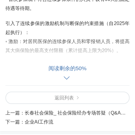
待遇等待期。
引入了连续参保的激励机制与断保的约束措施（自2025年
起执行）：
◦ 激励：对居民医保的连续参保人员和零报销人员，将提高
其大病保险的最高支付限额（累计提高上限为20%）。
◦ 约束：对居民医保断保后再参保的人员，将降低其大病保
阅读剩余的50%
险支付限额，并可能增加额外的变动待遇等待期（每断保1
年增加30天）。断保人员可通过多缴费来减少等待期。
返回列表
调整了缴费与补缴政策：
◦ 职工医保改为当月缴纳当月费用（此项从2026年全省社
上一篇：
长春社会保险_ 社会保险经办专场答疑（Q&A版）
会平均工资发布后次月起执行）。
下一篇：
企业AI工作流
◦ 用人单位欠缴医保费将暂停职工待遇。欠费90天（含）内