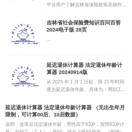
平台用户了解吉林省保险政策及操作流
from docx import Document

程。如解答不如意，请联系系统管理
员，一对一讲诉。AI知识库已接入“你
吉林省社会保险费知识百问百答
好优秀经办人”微信公众号，也可直接
2024电子版 28页
class WordDocumentGenerator:

在公众号内发送问题，AI为您...
...
    def __init__(self, root):

        self.root = root

        self.root.geometry("800x800")

延迟退休计算器 法定退休年龄计
        self.excel_file = None

算器 20240914版
        self.word_template = None

从 2025 年 1 月 1 日起，用 15 年时间
        self.output_dir = None

逐步延迟退休年龄。具体为：男职工法
        self.stop_flag = False

定退休年龄逐步延迟至 63 周岁；原法
        self.create_folders = tk.BooleanVar
定退休年龄为 55 周岁的女职工延迟至
延迟退休计算器 法定退休年龄计算器 （无出生年月
        self.prefix = tk.StringVar()

58 周岁；原法定退休年龄为 50...
限制，可计算00后、10后数据）
        self.suffix = tk.StringVar()

说明：改革后法定退休年龄：男性高于63岁，按照63岁计
        self.selected_fields = []

算。女职工（工人）：原50，现在上限55周岁，（管理）