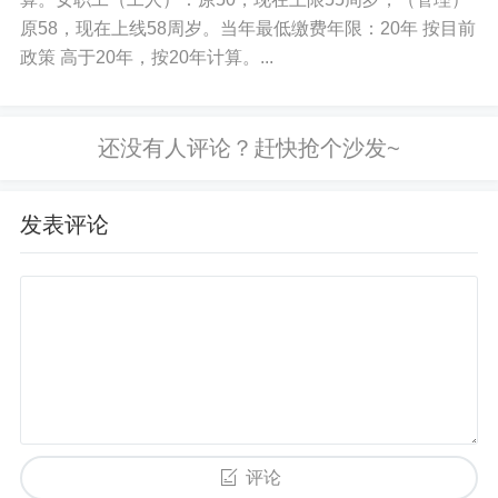
        font_style = ("微软雅黑", 12)

原58，现在上线58周岁。当年最低缴费年限：20年 按目前
政策 高于20年，按20年计算。...
        # 创建 GUI 组件

        tk.Label(root, text="选择 Excel 文件",
        self.excel_path_label = tk.Entry(ro
        self.excel_path_label.pack(pady=5)

发表评论
        tk.Button(root, text="浏览", command
        tk.Label(root, text="选择 Word 模板", 
        self.word_path_label = tk.Entry(roo
        self.word_path_label.pack(pady=5)

        tk.Button(root, text="浏览", command
        tk.Label(root, text="选择输出目录", fon
评论
        self.output_dir_label = tk.Entry(ro