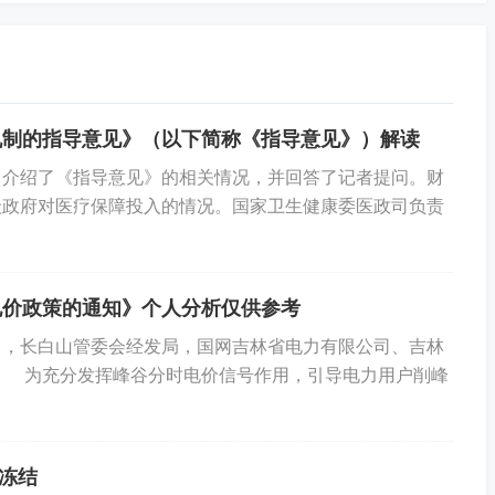
机制的指导意见》（以下简称《指导意见》）解读
：介绍了《指导意见》的相关情况，并回答了记者提问。财
否打算生育？”
级政府对医疗保障投入的情况。国家卫生健康委医政司负责
？” （聚焦岗位客观需求）。
电价政策的通知》个人分析仅供参考
），长白山管委会经发局，国网吉林省电力有限公司、吉林
 为充分发挥峰谷分时电价信号作用，引导电力用户削峰
如高危工种需孕妇避让）：
学或安全依据；
冻结