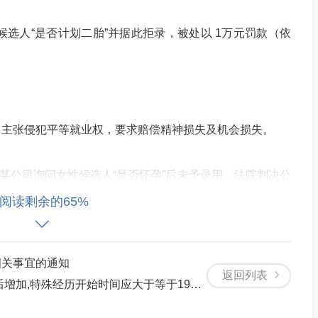
候选人“是否计划二胎”并据此拒录，被处以 1万元罚款（依
，主张侵犯平等就业权，要求赔偿精神损失及机会损失。
，深圳某公司询问女性候选人“是否怀孕”后未予录用，法院判决公
阅读剩余的65%
相关事宜的通知
害企业形象。
返回列表
始时间应大于等于1995年7月.小于等于2014年9月!