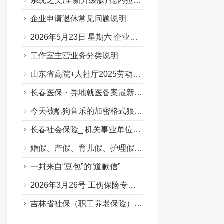
系统之美(全新升级版) 德内拉梅多斯
企业申请退休常见问题说明
2026年5月23日 星期六 企业职工基本养老保险专场问答汇总
工作室主营业务分类说明
山东省高院+人社厅2025劳动人事争议十大典型案例
长春医保・异地就医备案最新要点
今天被酷狗音乐的加密格式狠狠上了一课…
长春社会保险_ 机关事业单位养老保险（含职业年金）（Q&A版）
婚假、产假、育儿假、护理假（吉林省地方政策）
一封来自“豆包”的“道歉信”
2026年3月26号 工伤保险专场答疑（Q&A版）
吉林省社保（职工养老保险）补缴政策全解