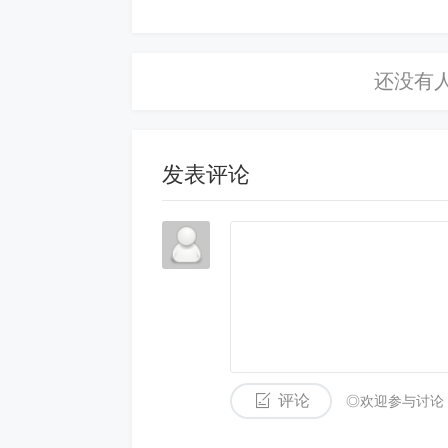
在招聘公告中提前说明。
五、总结与合规要点
核心结论：询问女性婚育状况 违法（《
禁令，仍需谨慎避免性别歧视风险。
发表评论
应对策略：
聚焦岗位客观要求，避免与婚育挂钩；
敏感信息非必要不收集，必要时应合规
以书面制度约束招聘行为，降低争议风
评论
◎欢迎参与讨论
企业应通过合规设计，在保障用工自主