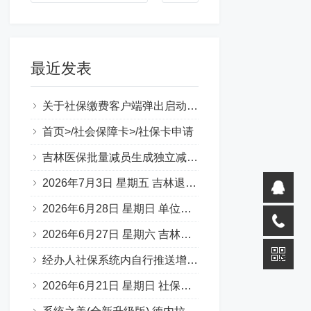
最近发表
关于社保缴费客户端弹出启动错误提示（0xc000007b）
首页>/社会保障卡>/社保卡申请
吉林医保批量减员生成独立减员表图片
2026年7月3日 星期五 吉林退休一件事 材料说明 （转载）
2026年6月28日 星期日 单位缴费基数申报承诺书
2026年6月27日 星期六 吉林省50岁退休，啥条件？
经办人社保系统内自行推送增减员步骤
2026年6月21日 星期日 社保补缴 官方口述：