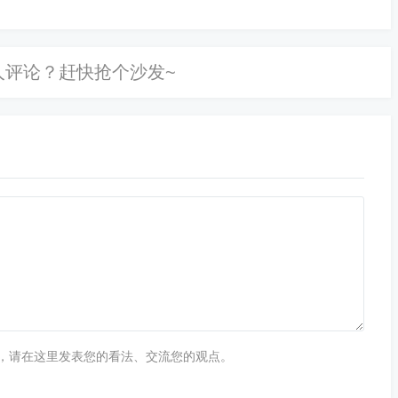
妇女权益保障法》明确禁止），询问男性婚育计划虽无直接
处理；
险。
，请在这里发表您的看法、交流您的观点。
权的同时，避免触碰法律红线。