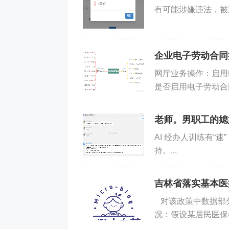
有可能涉嫌违法，被
征得同意：告知收集目的并取得书面同
最小化处理：仅收集必要信息，避免扩
企业电子劳动合同
（三）合规管理措施
网厅业务操作：启用
是否启用电子劳动合
制定《面试问题清单》：列举禁止提问
后，通过吉事办APP
老师。男职工的媳
培训面试官：明确法律底线，采用行为面
AI 经办人训练有“
留存面试记录：录音/笔记存档，证明未
持。...
四、例外情形：法律允许
吉林省落实基本医
对该政策中数据部
况：假设某居民医保参
根据《女职工劳动保护特别规定》附录，
4 年。从 2026 年...