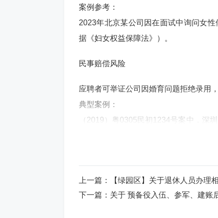
案例参考：
2023年北京某公司因在面试中询问女性
据《妇女权益保障法》）。
民事赔偿风险
应聘者可举证公司因婚育问题拒绝录用
典型案例：
（2019）粤0305民初1234号案中
司赔偿精神抚慰金 1万元。
舆论与商誉风险
上一篇：
【绿园区】关于退休人员办理
招聘中的婚育歧视易引发负面舆情，损
下一篇：
关于 预备役入伍、参军、建账后增加,特殊经历开