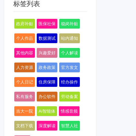
标签列表
政府补贴
医保社保
稳岗补贴
个人作品
数据测试
站内通知
其他内容
兴趣爱好
个人解读
人力资源
政务政策
官方发文
个人日记
住房保障
经办操作
私有服务
办公软件
劳动备案
吉大一院
AI智能体
情感音频
文档下载
深度解读
智慧人社