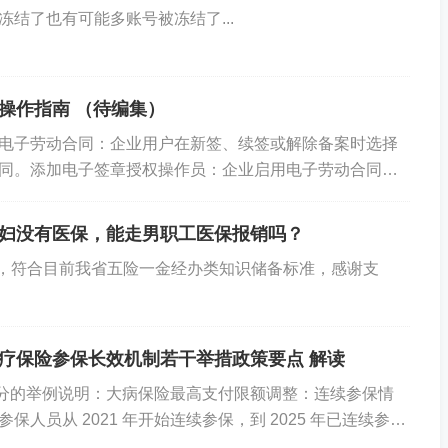
冻结了也有可能多账号被冻结了...
意（需单独签署）；
大范围。
操作指南 （待编集）
电子劳动合同：企业用户在新签、续签或解除备案时选择
同。添加电子签章授权操作员：企业启用电子劳动合同
项（婚育、民族、信仰等）；
添加操作员并授权使用电子印章。企业授权电子签章...
妇没有医保，能走男职工医保报销吗？
试法（如STAR法则）；
速”，符合目前我省五险一金经办类知识储备标准，感谢支
涉及歧视性问题。
的合理差别对待
疗保险参保长效机制若干举措政策要点 解读
分的举例说明：大病保险最高支付限额调整：连续参保情
保人员从 2021 年开始连续参保，到 2025 年已连续参保
 矿山井下、体力劳动强度四级等岗位 可不招录女性，但需