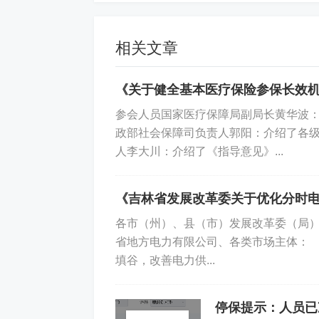
三、实务操作建议
相关文章
（一）禁止直接询问婚育计划
《关于健全基本医疗保险参保长效
不得提问的问题示例：
参会人员国家医疗保障局副局长黄华波
“你结婚了吗？” “有孩子吗？” “近几年是
政部社会保障司负责人郭阳：介绍了各
人李大川：介绍了《指导意见》...
替代性合法提问：
“该岗位需要加班/出差，时间上能否接受
《吉林省发展改革委关于优化分时
（二）特殊情况的信息收集
各市（州）、县（市）发展改革委（局
省地方电力有限公司、各类市场主体：
若因 岗位特殊性 确需了解婚育信息（
填谷，改善电力供...
必要性证明：提交岗位不适合孕妇的医
停保提示：人员已