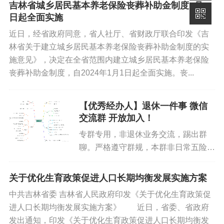
骤如下：一、政策直达入口1．WEB
吉林省城乡居民基本养老保险丧葬补助金制度1月1
端：长春市政策服务网上大厅 长春市
免责声明
日起全面实施
政策服务网上大厅 (chan...
近日，经省政府同意，省人社厅、省财政厅联合印发《吉
如果您对本文有异议，请先阅读本站《
免责声明
》，如仍保
持您个人观点可与本人联系。
林省关于建立城乡居民基本养老保险丧葬补助金制度的实
施意见》，决定在全省范围内建立城乡居民基本养老保险
丧葬补助金制度，自2024年1月1日起全面实施。丧...
标签:
官方发文
经办操作
【优秀经办人】退休一件事 微信
交流群 开放加入！
专群专用，非退休业务交流，踢出群
聊。严格遵守群规，本群非日常五险一
金业务经办交流群，专项交流群。违规
踢出群聊！！各单位经办人，群昵 需
关于优化生育政策促进人口长期均衡发展实施方案
体现 市级市区。提前告知退休员工，
中共吉林省委 吉林省人民政府印发《关于优化生育政策促
激活社保卡金融功能，长时间不使用...
进人口长期均衡发展实施方案》 近日，省委、省政府
发出通知，印发《关于优化生育政策促进人口长期均衡发