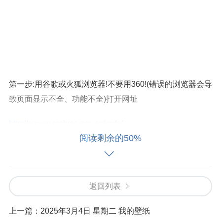
第一步:用谷歌或火狐浏览器!不要用360!(错误的浏览器会导
致页面显示不全、功能不全)打开网址
http://survey.mohrss.gov.cn/xcdc/
阅读剩余的50%
第二步:用户名和密码看社会信用代码有几位18位:
账号密码:
返回列表
用户名:社会信用代码的第9-17位
上一篇：
2025年3月4日 星期二 我的壁纸