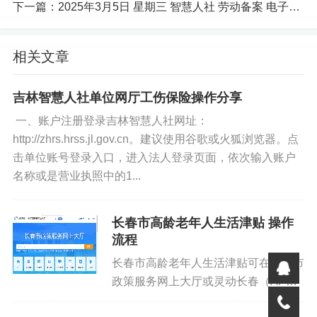
密码:
下一篇：
2025年3月5日 星期三 智慧人社 劳动备案 电子合同操作视频
用户名后六位加 CSpw@25
相关文章
例:912201826687301850
吉林智慧人社单位网厅工伤保险操作分享
用户名:668730185
一、账户注册登录吉林智慧人社网址：
http://zhrs.hrss.jl.gov.cn。建议使用谷歌或火狐浏览器。点
密码:730185CSpw@25
击单位账号登录入口，进入法人登录页面，依次输入账户
名称或是营业执照中的1...
17位:
例如某企业社会信用代码有17位:信用代码为 1234567812
长春市高龄老年人生活津贴 操作
3456789则 用户名为:123456789则 密码为:456789CSpw
流程
@25
长春市高龄老年人生活津贴可在长春市
政策服务网上大厅或灵动长春（APP
或微信小程序）政策专栏进行申领；步