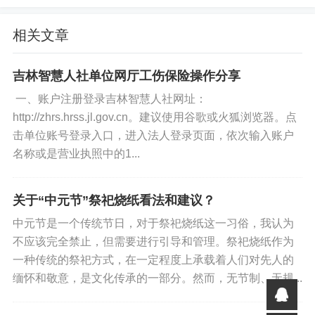
原商业贷款抵押房屋不动产权证或房屋所有权证（原件
及复印件，复印编号页、房屋信息页、丘地号页）。
相关文章
共同借款人委托他人办理的，需额外提供受委托人身份
吉林智慧人社单位网厅工伤保险操作分享
证原件和委托公证书原件 4 份，主借款人不能委托他人
一、账户注册登录吉林智慧人社网址：
办理。
http://zhrs.hrss.jl.gov.cn。建议使用谷歌或火狐浏览器。点
击单位账号登录入口，进入法人登录页面，依次输入账户
借款人及配偶 30 日内的个人信用报告（本人版）。
名称或是营业执照中的1...
借款人及配偶在异地缴存公积金的，需要提供《异地贷
款职工住房公积金缴存使用证明》及至少 6 个月的公积
关于“中元节”祭祀烧纸看法和建议？
金缴存明细，或《住房公积金业务办理个人信息表》
中元节是一个传统节日，对于祭祀烧纸这一习俗，我认为
（亮码可办）。
不应该完全禁止，但需要进行引导和管理。祭祀烧纸作为
一种传统的祭祀方式，在一定程度上承载着人们对先人的
原商业贷款借款合同（原件及复印件）。
缅怀和敬意，是文化传承的一部分。然而，无节制、无规...
原商业贷款基本信息表（体现原商贷总额、余额，可通