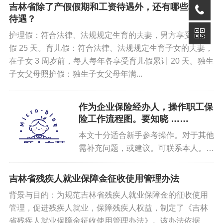
吉林省除了产假假期和工资待遇外，还有哪些相关
过银行 APP 截图打印）及近 12 个月还款流水。
待遇？
原商贷还款银行卡原件及复印件（银行卡正面与主借款
护理假：符合法律、法规规定生育的夫妻，男方享受护理
人身份证的人像面复印在同页纸上）。
假 25 天。育儿假：符合法律、法规规定生育子女的夫妻，
在子女 3 周岁前，每人每年各享受育儿假累计 20 天。独生
注：复印件需用 A4 纸黑白复印（同比例等大，不得扩
子女父母照护假：独生子女父母年满...
印、缩印），彩印、传真、照片打印等无效；房屋建筑年
代无法查询的，借款人需到房产局档案馆调档；退休年龄
作为企业保险经办人，操作职工保
晚于法定退休年龄的，可出具职称证、任职文件等证明材
险工作流程图。要知晓 ……
料申请延长贷款期限。
本文十分适合新手参考操作。对于其他
需补充问题，或建议。可联系本人。尚
免责声明
未设计完，临时存储私有服务器。哪个
环节有问题，处理哪个环节。带有
吉林省残疾人就业保障金征收使用管理办法
如果您对本文有异议，请先阅读本站《
免责声明
》，如仍保
logo 标志的，均附有地址链接。点击
持您个人观点可与本人联系。
背景与目的：为规范吉林省残疾人就业保障金的征收使用
可查...
管理，促进残疾人就业，保障残疾人权益，制定了《吉林
省残疾人就业保障金征收使用管理办法》。该办法依据