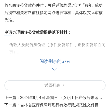
符合商转公贷款条件时，可通过预约渠道进行预约，成功
后携带相关材料前往指定网点进行审核，具体以实际审核
为准。
申请办理商转公贷款需提供以下材料：
借款人及配偶身份证（原件及复印件，正反面复印在同
页）。
阅读剩余的57%
借款人及配偶户口簿（原件及复印件，户口簿公安机关
盖章页、户主页、本人页、配偶页）。
婚姻证明（结婚证或离婚证原件及复印件，婚姻状态为
返回列表
离婚的需提供载明房屋产权和债务归属的离婚协议或法
上一篇：
2024年9月4日 星期三 《女职工休产假后未返岗引争议》
院判决书原件及复印件）。
下一篇：
吉林省医疗保障局现行有效行政规范性文件目录（2024年7月末数据）