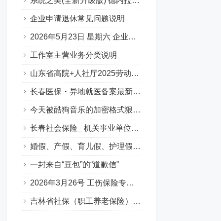
系统之美(全新升级版) 德内拉梅多斯
企业申请退休常见问题说明
2026年5月23日 星期六 企业职工基本养老保险专场问答汇总
工作室主营业务分类说明
山东省高院+人社厅2025劳动人事争议十大典型案例
长春医保・异地就医备案最新要点
今天被酷狗音乐的加密格式狠狠上了一课…
长春社会保险_ 机关事业单位养老保险（含职业年金）（Q&A版）
婚假、产假、育儿假、护理假（吉林省地方政策）
一封来自“豆包”的“道歉信”
2026年3月26号 工伤保险专场答疑（Q&A版）
吉林省社保（职工养老保险）补缴政策全解