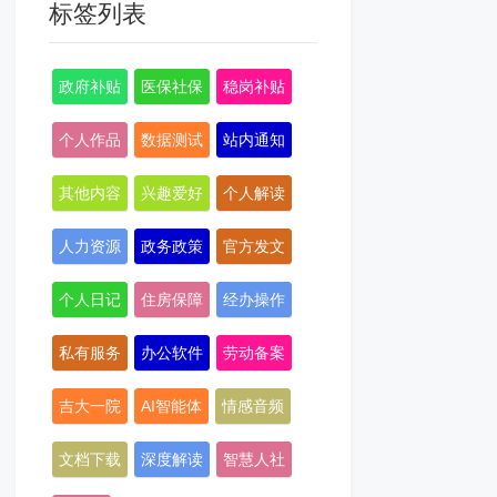
标签列表
政府补贴
医保社保
稳岗补贴
个人作品
数据测试
站内通知
其他内容
兴趣爱好
个人解读
人力资源
政务政策
官方发文
个人日记
住房保障
经办操作
私有服务
办公软件
劳动备案
吉大一院
AI智能体
情感音频
文档下载
深度解读
智慧人社