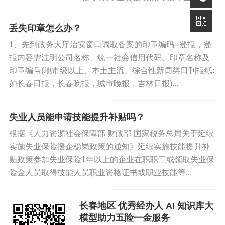
保截止日期，入职参保，离职停保，最
大的改变是当月离职员工由第一家单位
丢失印章怎么办？
负责缴纳当月社保，税务系统将自动计
1、先到政务大厅治安窗口调取备案的印章编码--登报，登
入本单位。如员工在第一家...
报内容需注明公司名称、统一社会信用代码、印章名称及
印章编号(地市级以上、本土主流、综合性新闻类日刊报纸:
如长春日报，长春晚报，城市晚报，吉林日报)...
失业人员能申请技能提升补贴吗？
根据《人力资源社会保障部 财政部 国家税务总局关于延续
实施失业保险援企稳岗政策的通知》延续实施技能提升补
贴政策参加失业保险1年以上的企业在职职工或领取失业保
险金人员取得技能人员职业资格证书或职业技能等...
长春地区 优秀经办人 AI 知识库大
模型助力五险一金服务