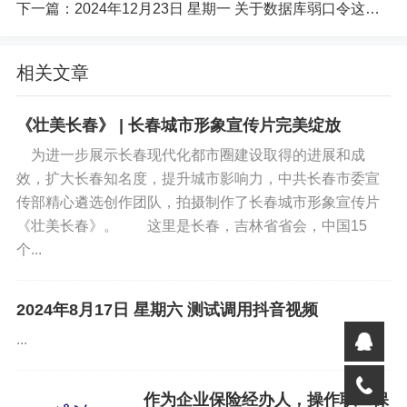
下一篇：
2024年12月23日 星期一 关于数据库弱口令这事 ，你怎么看 ？
免责声明
相关文章
如果您对本文有异议，请先阅读本站《
免责声明
》，如仍保
持您个人观点可与本人联系。
《壮美长春》 | 长春城市形象宣传片完美绽放
为进一步展示长春现代化都市圈建设取得的进展和成
标签:
个人日记
效，扩大长春知名度，提升城市影响力，中共长春市委宣
传部精心遴选创作团队，拍摄制作了长春城市形象宣传片
《壮美长春》。 这里是长春，吉林省省会，中国15
个...
2024年8月17日 星期六 测试调用抖音视频
...
作为企业保险经办人，操作职工保