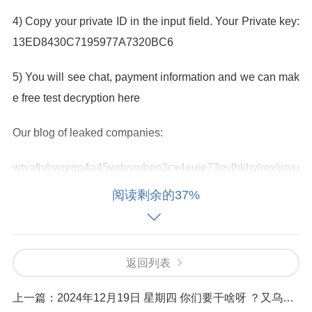
4) Copy your private ID in the input field. Your Private key:
13ED8430C7195977A7320BC6
5) You will see chat, payment information and we can mak
e free test decryption here
Our blog of leaked companies:
wtyafjyhwqrgo4a45wdvvwhen3cx4euie73qvlhkhvlrexljoyu
klaad.onion
阅读剩余的37%
If you are unable to contact us through the site, then you c
an email us: mallox.resurrection@onionmail.org
返回列表
Waiting for a response via mail can be several days. Do n
上一篇：
2024年12月19日 星期四 你们要干啥呀 ？又乌克兰 基辅 又俄罗斯 莫斯科的？
ot use it if you have not tried contacting through the site.