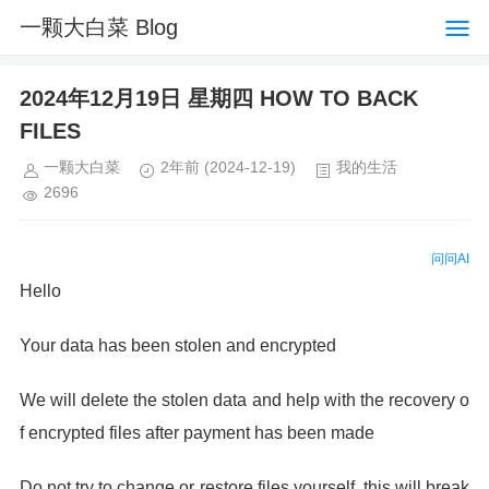
一颗大白菜 Blog
2024年12月19日 星期四 HOW TO BACK
FILES
一颗大白菜
2年前
(2024-12-19)
我的生活
2696
问问AI
Hello
Your data has been stolen and encrypted
We will delete the stolen data and help with the recovery o
f encrypted files after payment has been made
Do not try to change or restore files yourself, this will break