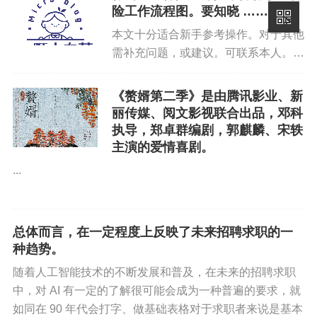
险工作流程图。要知晓 ……
你好优秀经办人微信公众号
本文十分适合新手参考操作。对于其他
需补充问题，或建议。可联系本人。尚
未设计完，临时存储私有服务器。哪个
环节有问题，处理哪个环节。带有
《赘婿第二季》是由腾讯影业、新
logo 标志的，均附有地址链接。点击
丽传媒、阅文影视联合出品，邓科
可查...
执导，郑卓群编剧，郭麒麟、宋轶
主演的爱情喜剧。
...
总体而言，在一定程度上反映了未来招聘求职的一
种趋势。
随着人工智能技术的不断发展和普及，在未来的招聘求职
中，对 AI 有一定的了解很可能会成为一种普遍的要求，就
如同在 90 年代会打字、做基础表格对于求职者来说是基本