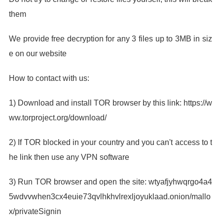
them
We provide free decryption for any 3 files up to 3MB in siz
e on our website
How to contact with us:
1) Download and install TOR browser by this link: https://w
ww.torproject.org/download/
2) If TOR blocked in your country and you can't access to t
he link then use any VPN software
3) Run TOR browser and open the site: wtyafjyhwqrgo4a4
5wdvvwhen3cx4euie73qvlhkhvlrexljoyuklaad.onion/mallo
x/privateSignin