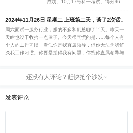
成功。10月17号科一考试。得分96
分，考试成绩合格。10月22号开始练
车。共计练车12天，每天往返35公
2024年11月26日 星期二 上班第二天，谈了2次话。
里，坚持12天。共计420公里，共计练
周六面试一服务行业，赚的不多和副总聊了半天。昨天一
车12小时。1...
天啥也没干收拾一点屋子。今天很气愤的是……每个人有
个人的工作习惯，看似你是我直属领导，但你无法为我解
决我工作习惯。你要是觉得我有问题，你找你直属领导与...
发表评论