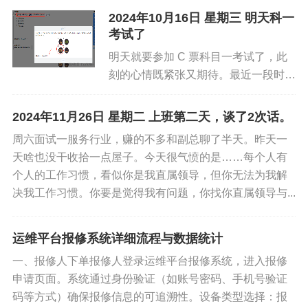
2024年10月16日 星期三 明天科一
考试了
明天就要参加 C 票科目一考试了，此
刻的心情既紧张又期待。最近一段时
间，为了这场考试，我付出了很多努
力。每天都认真学习驾校发放的教材，
2024年11月26日 星期二 上班第二天，谈了2次话。
那些交通法规、标志标线和安全常识，
周六面试一服务行业，赚的不多和副总聊了半天。昨天一
一遍又一遍地在脑海中反复记忆。还...
天啥也没干收拾一点屋子。今天很气愤的是……每个人有
个人的工作习惯，看似你是我直属领导，但你无法为我解
决我工作习惯。你要是觉得我有问题，你找你直属领导与...
运维平台报修系统详细流程与数据统计
一、报修人下单报修人登录运维平台报修系统，进入报修
申请页面。系统通过身份验证（如账号密码、手机号验证
码等方式）确保报修信息的可追溯性。设备类型选择：报