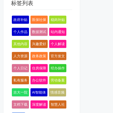
标签列表
政府补贴
医保社保
稳岗补贴
个人作品
数据测试
站内通知
其他内容
兴趣爱好
个人解读
人力资源
政务政策
官方发文
个人日记
住房保障
经办操作
私有服务
办公软件
劳动备案
吉大一院
AI智能体
情感音频
文档下载
深度解读
智慧人社