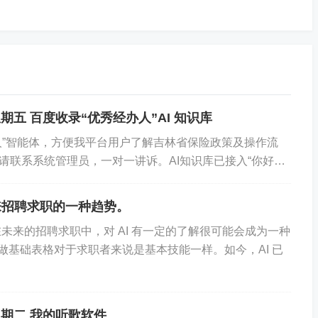
 星期五 百度收录“优秀经办人”AI 知识库
24.56.98:56555; 79.124.40.94:51173; 36.134.25.20
人”智能体，方便我平台用户了解吉林省保险政策及操作流
4.117.2:37213; 39.165.141.68:59182; 124.65.97.230:5314
请联系系统管理员，一对一讲诉。AI知识库已接入“你好优
，也可直接在公众号内发送问题，AI为您...
>>>>>>>>>>>>>>>>>>>>>>>>>>>>>>>>>>>>>>>>>>>>>>
来招聘求职的一种趋势。
未来的招聘求职中，对 AI 有一定的了解很可能会成为一种
、做基础表格对于求职者来说是基本技能一样。如今，AI 已
络防护,暴破攻击防护,受到多源暴破攻击，仅记录
 星期二 我的听歌软件