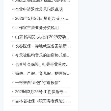
系统之美(全新升级版) 德内拉梅多斯
企业申请退休常见问题说明
2026年5月23日 星期六 企业职工基本养老保险专场问答汇总
工作室主营业务分类说明
山东省高院+人社厅2025劳动人事争议十大典型案例
长春医保・异地就医备案最新要点
今天被酷狗音乐的加密格式狠狠上了一课…
长春社会保险_ 机关事业单位养老保险（含职业年金）（Q&A版）
婚假、产假、育儿假、护理假（吉林省地方政策）
一封来自“豆包”的“道歉信”
2026年3月26号 工伤保险专场答疑（Q&A版）
吉林省社保（职工养老保险）补缴政策全解