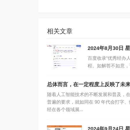
协议：RDP
防御结果：仅记录
相关文章
本地地址：192.168.5.254:3389
2024年8月30日
部分可疑远程地址：2.56.154.149:57865; 79.1
百度收录“优秀经办
6:58390; 60.255.72.107:53734; 113.21
程。如解答不如意，
0; 60.255.230.173:52345;
秀经办人”微信公众号
>>>>>>>>>>>>>>>>>>>>>>>>>>>>>>>
总体而言，在一定程度上反映了未
>>>
随着人工智能技术的不断发展和普及，在
普遍的要求，就如同在 90 年代会打字
【4】2024-12-19 19:56:50,网
经在各个领域展...
协议：RDP
2024年9月24日