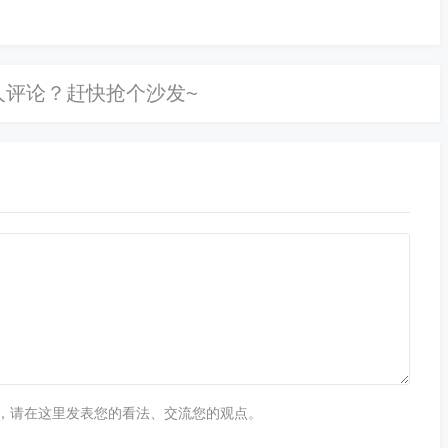
计练车12小时。1...
24.56.98:65194; 79.124.40.94:62038; 36.134.25.20
4.117.2:43054; 39.165.141.68:52609; 124.65.97.230:5379
3:57591; 79.124.58.218:51958;
>>>>>>>>>>>>>>>>>>>>>>>>>>>>>>>>>>>>>>>>>>>>>>
络防护,暴破攻击防护,受到多源暴破攻击，仅记录
，请在这里发表您的看法、交流您的观点。