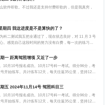
么软件听歌。不过我还是支持付费听歌的，但是我真穷，
1日 星期四 我这进度是不是算快的了？
24.56.98:51023; 79.124.40.94:55217; 36.134.25.20
科二测试我五把全通过了，现在状态良好，对 11 月 3 号
4.117.2:31263; 39.165.141.68:59491; 124.65.97.230:5932
心。感觉自己这段时间的努力没有白费，每一次的练习都
3:55663;
下来的几天里，我能继续保持这样的状态...
 星期一 距离驾照增项 又近了一步
>>>>>>>>>>>>>>>>>>>>>>>>>>>>>>>>>>>>>>>>>>>>>>
款。10月10号报名成功。10月17号科一考试。得分96分，考
2号开始练车。共计练车12天，每天往返35公里，坚持12
计练车12小时。1...
络防护,暴破攻击防护,受到多源暴破攻击，仅记录
星期五 2024年11月14号 驾照科目三
款。10月10号报名成功。10月17号科一考试。得分96分，考
2号开始练车。共计练车12天，每天往返35公里，坚持12