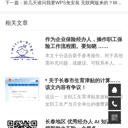
下一篇：
前几天谁问我要WPS免安装 无联网版来的？WPS Office 2016
园绿地覆盖率、噪声污染情况等指标。
2.
健康舒适：如医疗卫生设施覆盖、社区服
相关文章
务设施完善程度、住房舒适度、健身设施配
备等。
作为企业保险经办人，操作职工保
险工作流程图。要知晓 ……
3.
安全韧性：涵盖城市应对自然灾害的能
力、消防设施配备、治安状况、应急避难场
本文十分适合新手参考操作。对于其他
需补充问题，或建议。可联系本人。尚
所设置等。
未设计完，临时存储私有服务器。哪个
4.
交通便捷：包括公共交通覆盖率、道路拥
环节有问题，处理哪个环节。带有
* 关于长春市生育津贴的计算……
堵情况、停车场设置、交通信号灯合理性
logo 标志的，均附有地址链接。点击
该文内容有争议！
等。
可查...
说法一：女职工生育津贴发放标准按照
5.
风貌特色：例如历史文化建筑保护、城市
女职工生产当月全单位的缴费基数为
景观特色、地域文化传承等。
准。说法二：单位上年日平均工资基数
依据：图2，不可能是2023年 1-12月
长春地区 优秀经办人 AI 知识库大
6.
整洁有序：包含垃圾分类处理情况、市容
平均工资，因为2023年1-3月执行的是