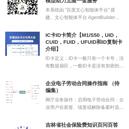
模型助力五险一金服务
环境卫生、市场经营秩序等。
3703.2，4-...
本系统由 “百度文心智能体平台” 搭
7.
多元包容：关注对不同群体的服务设施，
建。文心智能体平台 AgentBuilder，
如残疾人通道、老年人服务设施、儿童友好
是百度推出的基于文心大模型的智能体
型空间等。
平台，支持广大开发者根据自身行业领
IC卡ID卡简介【M1/S50，UID，
域、应用场景，选取不同类型的开发方
CUID，FUID，UFUID和ID复制卡
8.
创新活力：如科技创新企业数量、创业扶
式，打造大模...
介绍】
持政策、文化创意产业发展等。
ID卡定义：ID卡一般只有一个卡号，没
2.
反映市民对城市发展的诉求和意见，关注老年
有数据扇区，一般ID卡是没有加密的，
人、儿童、残障人士等特殊群体的需求。
可以直接复制。常见的ID卡频率为
125KHz，还有偏频：250KHz、
3.
参与城市体检相关的调研、座谈会和活动，为城
企业电子劳动合同操作指南 （待
375KHz、500KHz等等不多见。IC卡
市体检工作提供建设性的意见和建议。
编集）
定义：我们称...
网厅业务操作：启用电子劳动合同：企
4.
协助宣传城市体检工作，提高市民对城市体检的
业用户在新签、续签或解除备案时选择
认知和参与度。
是否启用电子劳动合同。添加电子签章
授权操作员：企业启用电子劳动合同
吉林省社会保险费知识百问百答