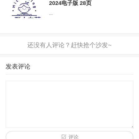
后，通过吉事办APP添加操作员并授
四、城市体检观察员的权利
2024电子版 28页
权使用电子印章。企业授权电子签章...
...
1.
获得城市体检工作的相关信息和培训，了解城市
体检的指标、方法和流程。
2.
参与城市体检工作的讨论和决策过程，提出自己
的观点和建议。
发表评论
3.
对城市体检工作进行监督，反映工作中存在的问
题和不足。
五、城市体检观察员的管理
1.
城市体检观察员的任期为
2
年，期满后可根据工作
评论