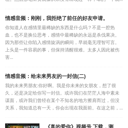
了。
我躺在床上，连洗澡的力气都没有，还是习惯性地打开手
情感音频：刚刚，我拒绝了前任的好友申请。
机，查看当天的推送和音频的播放，我就看见了进度条下
你知道人在感情里最稀缺的东西是什么吗？不是一腔热
面赫然写着“倍速”两个字，不知道为什么情绪突然不受控地
血，也不是换位思考，感情中最稀缺的永远是杀伐果决。
崩溃。
因为那些让你陷入感情旋涡的瞬间，早就毫无理智可言。
上头是一件容易的事，但保持清醒很难。太多人因此被伤
那一刻我想到厨房里买了两个月，还没用过一次的早餐
害...
机，我低头看见好几天没拖的地，好几周没换的床单，还
有没铲的猫屎，以及不久前的某个傍晚，我收到朋友发来
情感音频：给未来男友的一封信(二)
的北京漂亮的晚霞。
我的未来男朋友:你好啊。我是你未来的女朋友，想了很
久，还是决定给你写一封信。或许我们在茫茫人海中素未
但等我下班的时候，我只看到天桥下一排排被堵着的车和
谋面，或许我们曾经在某个不知名的地方擦肩而过，但没
司机亮起的尾灯。
关系，我知道总有一天，你会出现在我面前。在这之前，...
这是我们想要的生活吗?这是我们起早贪黑努力的意义吗?
《真的爱你》视频号 下载，测
应该不是吧。