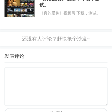
试。
我想要的生活，是选择喜欢吃的食物，而不是用时最少的:
《真的爱你》视频号 下载，测试。...
我喜欢同一时间只做一件事，而不是好几件事情同时进行:
我想迎着夕阳回家，想闻一间小区里不同人家里飘出来的
饭香，然后选择一个让我嘴馋的味道，回家做一份一样的
给自己吃。
发表评论
我不想跑那么快，我想停下来。
事实上，当我写到这的时候，我确实偷了一个懒，我去刷
了一会儿微博，然后看到，山东潍坊的一所中学的地理老
师，在上晚自习的时候，看见天边出现了彩虹跟晚霞，于
是老师让所有正在埋头做题的同学们放下笔，到窗边欣赏
风景。评论里有个人说:书晚读十分钟也可以，但漂亮的晚
霞，可能只有学生时代才有。我瞬间泪奔。我知道，长大