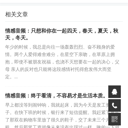
生活就好像是一个巨型的跑步机，我们把整个人生9放在上
相关文章
面，跟着它跑啊，跑啊。
全世界都在跟你说“跑快一点，糟心事就才会被落在后面”，
情感音频：只想和你在一起四天，春天，夏天，秋
天，冬天。
但后来你会发现，就算你跑到嗓子冒烟，那些事情依然一
个接一个的找上来，甚至有时候“跑太快”本身就是一件糟糕
年少的时候，我总是向往一场轰轰烈烈、奋不顾身的爱
情。两个人爱得难舍难分，在星空下亲吻，在草原上拥
的事。
抱，即使不被朋友祝福，也浇不灭想要在一起的决心，父
电影《爱在黎明破晓前》里有一句话说:人们总是在谈论科
母 亲人的反对也只能将这段感情衬托得愈发伟大而坚
定。...
技如何伟大，怎样节省时间。可时间节省了，我们却变得
更加忙碌。最近微信又有了一个新功能，在微信公众号里
上传的音频，可以被倍速播放，甚至可以选择以15秒为单
情感音频：终于看清，不容易才是生活本质。
位的快跳和快退,发现这个功能的那天，我从早忙到晚，房
早上都没等到闹钟响，我就起床，因为今天是发工资的日
子快要到期，不得不拖着疲惫的身体，去一个个陌生的小
子。在快下班的时候，银行来了短信提醒。我赶紧下单买
了那双在购物车里放了很久的鞋子，交了未来三个月的房
区看房子、跟中介斗智斗勇，回到家的时候已经十一点半
租。然后那笔工资就像从来没有出现过一样，咻的一下就...