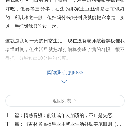
在我家小区门口有两个早餐铺子，左手边的那家手抓饼很
好吃，但要等三分半，右边的那家土豆丝饼是提前做好
的，所以味道一般，但扫码付钱1分钟我就能把它拿走，所
以，手抓饼我只吃过一次。
这就是我每一天的日常生活，现在没有老师敲着黑板催我
珍惜时间，但生活早就把精打细算变成了我的习惯，恨不
得把一分钟过出10分钟的长度。
阅读剩余的68%
其实哪只我一个人，放眼身边的每一个人，大家都一样，
看着倍速的视频，吃着省事的快餐，就连爱情，“聊了一周
还不能确定关系，就想着要放弃”这种话放在网上，也能得
到好几万的赞。
返回列表
在这个时代里，“加速”成了生活的常态，“用时长短”成了我
上一篇：
情感音频：能让成年人崩溃的，不止是失恋。
们衡量一切成败的标准。
下一篇：
《吉林省高校毕业生就业生活补贴实施细则（暂行）》解读