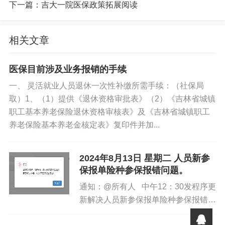
下一篇：
吉大一院医保政策拓展阅读
2.医保办审核：职工持《职工大病医疗补助申请表》、住
院费用明细、结算票据原件、住院病历复印件及出院诊断
相关文章
书各一份，由医保办进行核实，并上报院办复核；
医保目前涉及业务报销的手续
3.院务会审批：院办负责人将职工的申请材料及复核意见
一、 灵活就业人员退休一次性补缴所需手续：（社保局
提交院务会讨论审批并形成会议纪要；
取）1、（1）提供《退休资格审批表》（2）《吉林省城镇
职工基本养老保险退休资格审核表》及《吉林省城镇职工
4.领取补助：职工凭院务会会议纪要、申请材料以及个人
养老保险基本养老金核定表》复印件并加...
有效证件到财务部领取补助。
备注：院发[2018]94号文件
2024年8月13日 星期二 人员新参
保报单险种参保报错问题。
免责声明
通知：@所有人 中午12：30发程序更
新解决人员新参保报单险种参保报错问
如果您对本文有异议，请先阅读本站《
免责声明
》，如仍保
题，请各地合理安排办公时间。...
持您个人观点可与本人联系。