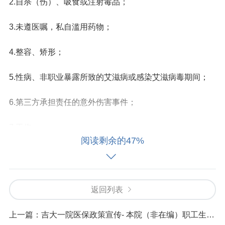
2.自杀（伤）、吸食或注射毒品；
3.未遵医嘱，私自滥用药物；
4.整容、矫形；
5.性病、非职业暴露所致的艾滋病或感染艾滋病毒期间；
6.第三方承担责任的意外伤害事件；
7.工伤；
阅读剩余的47%
8.其他不适合领取医院补助的情况。
4、办理流程
返回列表
1.个人申请：职工持结账票据、出院诊断书，交由医保办
上一篇：
吉大一院医保政策宣传- 本院（非在编）职工生育津贴领取须知
初审，初审无误后发给《职工大病医疗补助申请表》；